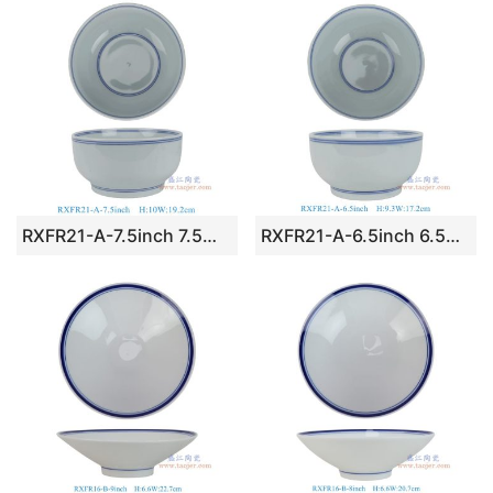
RXFR21-A-7.5inch 7.5英寸钵
RXFR21-A-6.5inch 6.5英寸钵