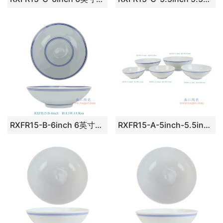
RXFR15-B-6inch 6英寸韩式浅碗
RXFR15-A-5inch-5.5inch-6inch-7inch-8inch 蓝边碗组合