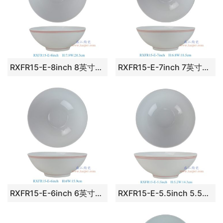
RXFR15-E-8inch 8英寸红边碗
RXFR15-E-7inch 7英寸红边碗
RXFR15-E-6inch 6英寸红边碗
RXFR15-E-5.5inch 5.5英寸红边碗