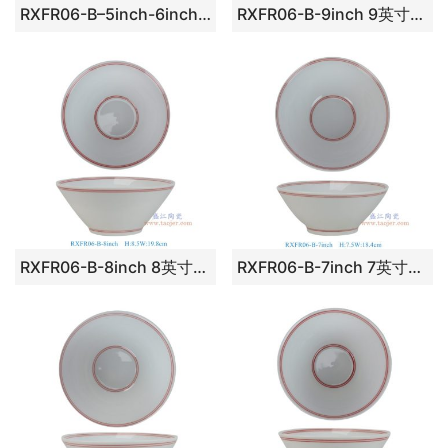
RXFR06-B–5inch-6inch-7inch-8inch-9inch 斗碗组合图
RXFR06-B-9inch 9英寸内螺纹斗碗
RXFR06-B-8inch 8英寸内螺纹斗碗
RXFR06-B-7inch 7英寸内螺纹斗碗