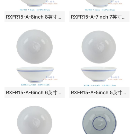
RXFR15-A-8inch 8英寸白蓝边碗
RXFR15-A-7inch 7英寸白蓝边碗
RXFR15-A-6inch 6英寸白蓝边碗
RXFR15-A-5inch 5英寸白蓝边碗