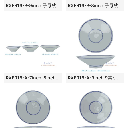
RXFR16-B-9inch 子母线9英寸高脚斗笠碗
RXFR16-B-8inch 子母线8英寸高脚斗笠碗
RXFR16-A-7inch-8inch-9inch 高脚斗笠碗组合图
RXFR16-A-9inch 9英寸高脚斗笠碗