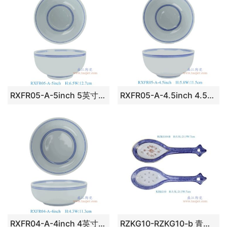
RXFR05-A-5inch 5英寸直口碗
RXFR05-A-4.5inch 4.5英寸直口碗
RXFR04-A-4inch 4英寸浅碗
RZKG10-RZKG10-b 青花玲珑大勺