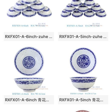
RXFX01-A-6inch-zuhe 青花玲珑牡丹花卉纹6英寸碗6个装
RXFX01-A-5inch-zuhe 青花玲珑牡丹花卉纹5英寸碗10个装
RXFX01-A-6inch 青花玲珑牡丹花卉纹6英寸面碗
RXFX01-A-5inch 青花玲珑牡丹花卉纹5英寸碗