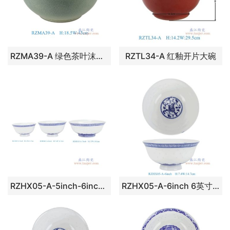
RZMA39-A 绿色茶叶沫釉大碗
RZTL34-A 红釉开片大碗
RZHX05-A-5inch-6inch-7inch 青花玲珑福字高脚碗组合
RZHX05-A-6inch 6英寸青花玲珑福字高脚碗