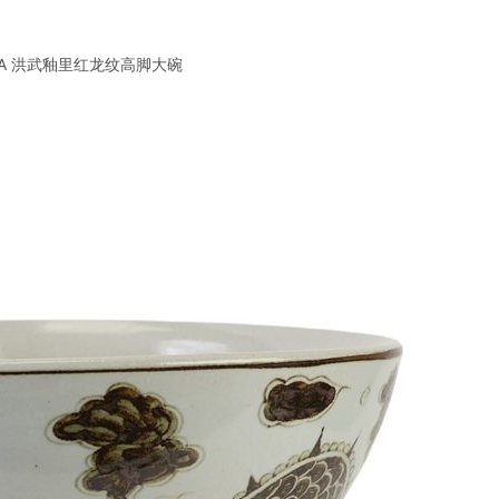
1-A 洪武釉里红龙纹高脚大碗