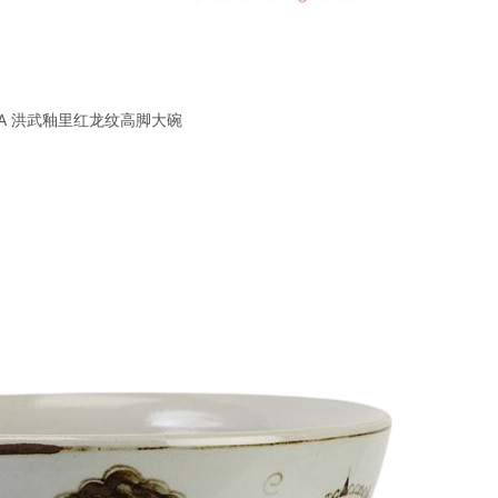
1-A 洪武釉里红龙纹高脚大碗