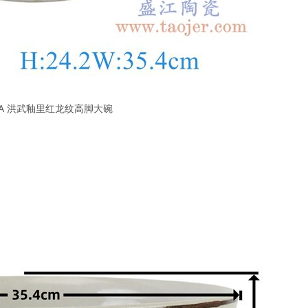
1-A 洪武釉里红龙纹高脚大碗