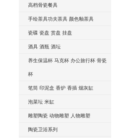
高档骨瓷餐具
手绘茶具功夫茶具 颜色釉茶具
瓷碟 瓷盘 赏盘 挂盘
酒具 酒瓶 酒坛
养生保温杯 马克杯 办公旅行杯 骨瓷
杯
笔筒 印泥盒 香炉 香插 烟灰缸
泡菜坛 米缸
雕塑陶瓷 动物雕塑 人物雕塑
陶瓷卫浴系列