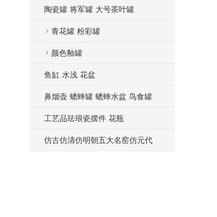
陶瓷罐 将军罐 大号茶叶罐
青花罐 粉彩罐
颜色釉罐
鱼缸 水浅 花盆
鼻烟壶 蟋蟀罐 蟋蟀水盆 鸟食罐
工艺品珐琅瓷摆件 花瓶
仿古仿清仿明朝五大名窑仿元代