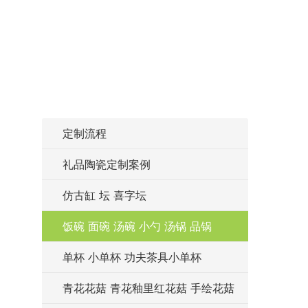
定制流程
礼品陶瓷定制案例
仿古缸 坛 喜字坛
饭碗 面碗 汤碗 小勺 汤锅 品锅
单杯 小单杯 功夫茶具小单杯
青花花菇 青花釉里红花菇 手绘花菇