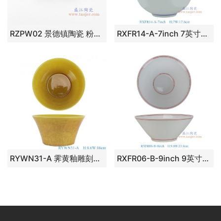
RZPW02 景德镇陶瓷 粉彩手绘工艺碗家庭日用瓷碗
RXFR14-A-7inch 7英寸广口碗
RYWN31-A 霁黄釉雕刻凤纹碗 高8.6直径16底径9.8重量0.45KG
RXFR06-B-9inch 9英寸内螺纹斗碗