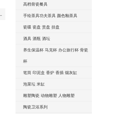
高档骨瓷餐具
h-8inch-9inch-10inch 内螺纹斗碗组合图
手绘茶具功夫茶具 颜色釉茶具
瓷碟 瓷盘 赏盘 挂盘
酒具 酒瓶 酒坛
养生保温杯 马克杯 办公旅行杯 骨瓷
杯
笔筒 印泥盒 香炉 香插 烟灰缸
泡菜坛 米缸
雕塑陶瓷 动物雕塑 人物雕塑
陶瓷卫浴系列