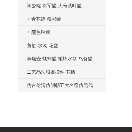
陶瓷罐 将军罐 大号茶叶罐
青花罐 粉彩罐
颜色釉罐
鱼缸 水浅 花盆
鼻烟壶 蟋蟀罐 蟋蟀水盆 鸟食罐
工艺品珐琅瓷摆件 花瓶
仿古仿清仿明朝五大名窑仿元代