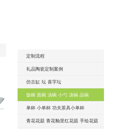
碗
定制流程
礼品陶瓷定制案例
仿古缸 坛 喜字坛
饭碗 面碗 汤碗 小勺 汤锅 品锅
单杯 小单杯 功夫茶具小单杯
青花花菇 青花釉里红花菇 手绘花菇