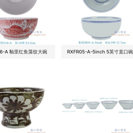
116-A 釉里红鱼藻纹大碗
RXFR05-A-5inch 5英寸直口