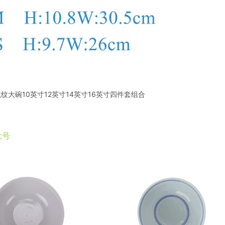
 青花龙纹大碗10英寸12英寸14英寸16英寸四件套组合
大号