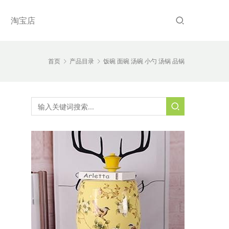
淘宝店
首页
产品目录
饭碗 面碗 汤碗 小勺 汤锅 品锅