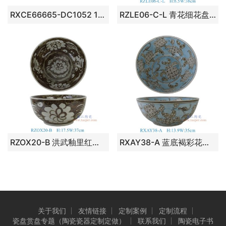
RXCE66665-DC1052 13 英寸长陶瓷碗
RZLE06-C-L 青花细花盘14英寸盘大号
RZOX20-B 洪武釉里红太阳花纹大碗
RXAY38-A 蓝底褐彩花蝶纹大碗
关于我们
友情链接
定制案例
定制流程
瓷盘赏盘专题（陶瓷瓷器定制定做）
联系我们
陶瓷电子书