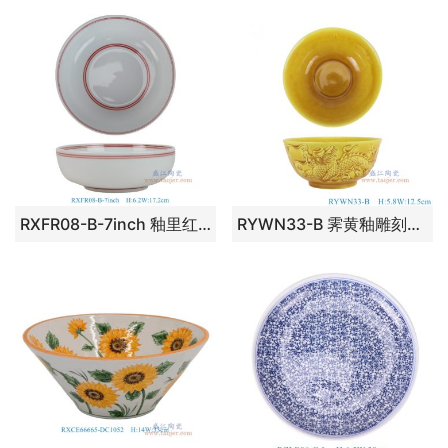
RXFR08-B-7inch 釉里红双线纹7英寸罗汉碗
RYWN33-B 霁黄釉雕刻龙纹碗 高5.8直径12.5底径6重量0.2KG