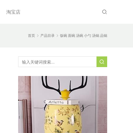
淘宝店
首页
产品目录
饭碗 面碗 汤碗 小勺 汤锅 品锅