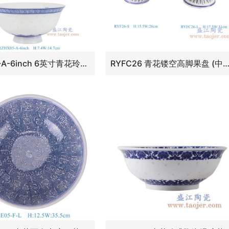
RZHX05-A-6inch 6英寸青花玲珑福字高脚碗
RYFC26 青花镂空高脚果盘 (中号+大