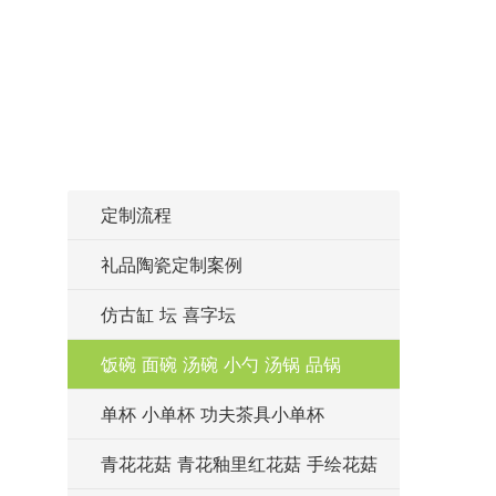
定制流程
礼品陶瓷定制案例
仿古缸 坛 喜字坛
饭碗 面碗 汤碗 小勺 汤锅 品锅
单杯 小单杯 功夫茶具小单杯
青花花菇 青花釉里红花菇 手绘花菇