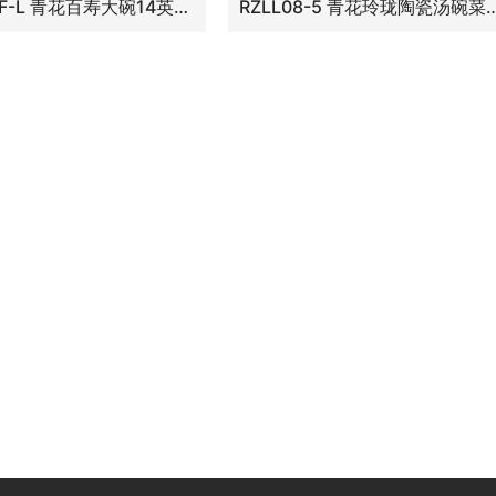
RZLE05-F-L 青花百寿大碗14英寸碗大号
RZLL08-5 青花玲珑陶瓷汤碗