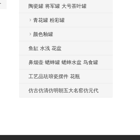
菜碗餐具家居用瓷
陶瓷罐 将军罐 大号茶叶罐
青花罐 粉彩罐
颜色釉罐
鱼缸 水浅 花盆
鼻烟壶 蟋蟀罐 蟋蟀水盆 鸟食罐
工艺品珐琅瓷摆件 花瓶
仿古仿清仿明朝五大名窑仿元代