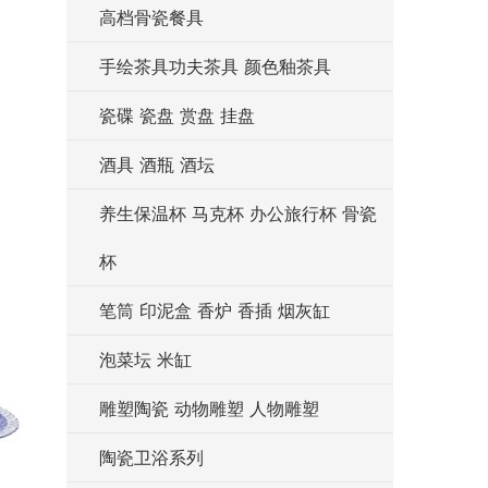
高档骨瓷餐具
手绘茶具功夫茶具 颜色釉茶具
瓷碟 瓷盘 赏盘 挂盘
酒具 酒瓶 酒坛
养生保温杯 马克杯 办公旅行杯 骨瓷
杯
笔筒 印泥盒 香炉 香插 烟灰缸
泡菜坛 米缸
雕塑陶瓷 动物雕塑 人物雕塑
陶瓷卫浴系列