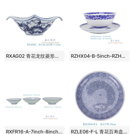
RXAG02 青花龙纹菱形碗， 高9.6直径28.2口径29.3底径8.5重量0.8KG
RZHX04-B-5inch-RZHX06-A-6inch 5英寸青花玲珑缠枝花卉碗6英寸盘组合
RXFR16-A-7inch-8inch-9inch 高脚斗笠碗组合图
RZLE06-F-L 青花百寿盘14英寸盘大号