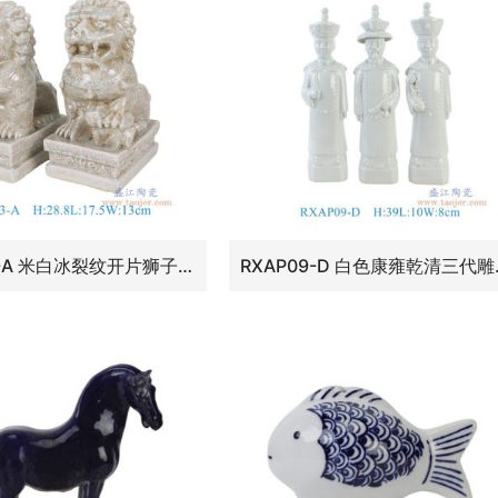
RXCL33-A 米白冰裂纹开片狮子狗一对
RXAP