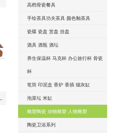
高档骨瓷餐具
手绘茶具功夫茶具 颜色釉茶具
瓷碟 瓷盘 赏盘 挂盘
酒具 酒瓶 酒坛
养生保温杯 马克杯 办公旅行杯 骨瓷
杯
笔筒 印泥盒 香炉 香插 烟灰缸
泡菜坛 米缸
C-D-E 粉红黄蓝色漂浮鸭子雕塑组合
雕塑陶瓷 动物雕塑 人物雕塑
陶瓷卫浴系列