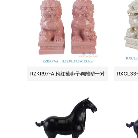
RZKR97-A 粉红釉狮子狗雕塑一对