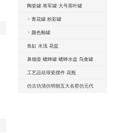
陶瓷罐 将军罐 大号茶叶罐
青花罐 粉彩罐
颜色釉罐
鱼缸 水浅 花盆
鼻烟壶 蟋蟀罐 蟋蟀水盆 鸟食罐
工艺品珐琅瓷摆件 花瓶
仿古仿清仿明朝五大名窑仿元代