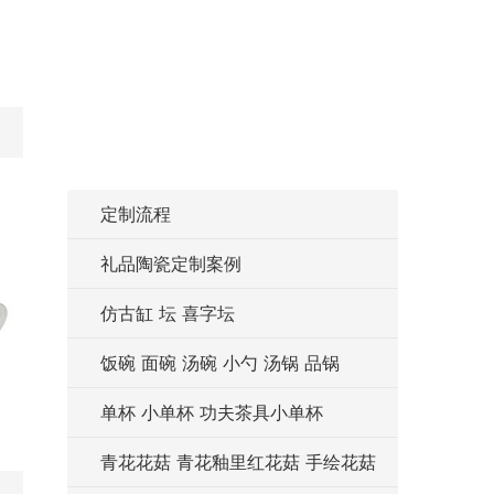
定制流程
礼品陶瓷定制案例
仿古缸 坛 喜字坛
饭碗 面碗 汤碗 小勺 汤锅 品锅
单杯 小单杯 功夫茶具小单杯
青花花菇 青花釉里红花菇 手绘花菇