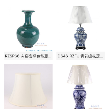
RZSP66-A 窑变绿色赏瓶灯具 高32.4直径20.8底径10重量2.3KG
DS46-RZFU 青花缠枝莲将军罐灯具， 高31.7直径21.6口径底径15重量3KG