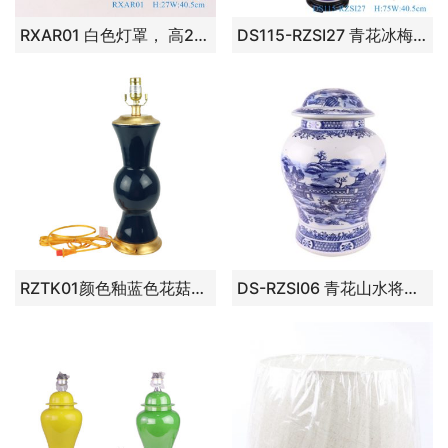
RXAR01 白色灯罩， 高27直径40.5口径底径40.5重量KG
DS115-RZSI27 青花冰梅将军罐灯具 高：75直径：40.5口径：底径：重量：4.8KG
RZTK01颜色釉蓝色花菇台灯灯具
DS-RZSI06 青花山水将军罐灯具