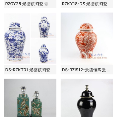
RZOY25 景德镇陶瓷 青花波浪纹瓷罐
RZKY18-DS 景德镇陶瓷 青花牡丹将军罐灯具
DS-RZKT01 景德镇陶瓷 仿古 纯手工手绘青花 荷花池塘 陶瓷灯具 台灯
DS-RZIS12-景德镇陶瓷 纯手工手绘矾红龙纹陶瓷将军罐