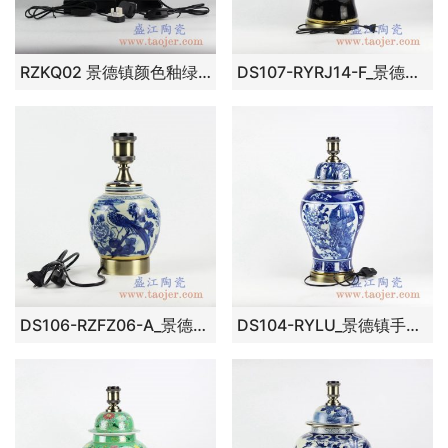
RZKQ02 景德镇颜色釉绿色雕刻陶瓷台灯灯具罐子大小号摆件品
DS107-RYRJ14-F_景德镇颜色釉黑色镀金陶瓷台灯 客厅卧室书房家居装饰摆件 现代简约风格
DS106-RZFZ06-A_景德镇手绘青花花鸟仿古风格陶瓷台灯 卧室客厅展厅玄关装饰摆件
DS104-RYLU_景德镇手绘青花花鸟传统将军罐陶瓷台灯 家居装饰客厅卧室店面餐厅陈设照明摆件