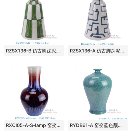
RZSX136-B 仿古脚踩泥绿色竖纹台灯 高28直径16.3重量3.25KG
RZSX136-A 仿古脚踩泥青花回纹台灯 高28直径16.3重量3.25KG
RXCI05-A-S-lamp 窑变蓝彩郎红天球瓶灯具小号 高65.5直径39底径22.6重量16.8KG
RYDB61-A 窑变蓝色颜色釉梅瓶灯具 高31.5直径20.5口径1.8底径12.5重量1.6KG