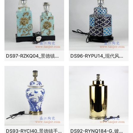
DS97-RZKQ04_景德镇手绘釉彩绘花卉图案陶瓷台灯 现代田园风格家居装饰摆件大小号套组
DS96-RYPU14_现代风格手绘海水纹装饰陶瓷台灯摆件 客厅卧室餐厅装饰摆件
DS93-RYCI40_景德镇手绘青花梅花花鸟图将军罐陶瓷台灯 镀金家居装饰摆件 客厅卧室餐厅照明台灯
DS92-RYNQ184-G_镀金陶瓷罐装饰台灯 现代简约风格家居装饰摆件 卧室客厅餐厅照明台灯