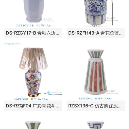
DS-RZGY17-B 青釉六边形花瓶灯具 景德镇陶瓷
DS-RZFH43-A 青花鱼藻纹狮耳直筒箭筒伞筒台灯
DS-RZQF04 广彩青花斗彩牡丹开窗人物仕女纹大罐灯具 高52.5直径25底径18.2重量5.55KG
RZSX136-C 仿古脚踩泥红绿竖纹台灯 高28直径16.3重量3.25KG