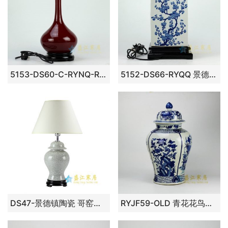
5153-DS60-C-RYNQ-RZCN 景德镇 郎红釉 陶瓷台灯底座 摆设品
5152-DS66-RYQQ 景德镇 手绘梅花青花陶瓷台灯底座 厂家直销
DS47-景德镇陶瓷 哥窑开片 台灯 灯具 摆件品
RYJF59-OLD 青花花鸟图纹瓷罐 盖罐 储物罐 尺寸： 口径 17.2厘米 肚径 29厘米 高 30.5厘米