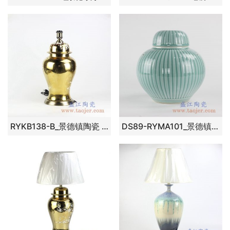
RYKB138-B_景德镇陶瓷 颜色釉 金色将军罐 台灯
DS89-RYMA101_景德镇颜色釉豆青釉青色瓜棱纹雕刻台灯简约设计灯饰现代家居装饰