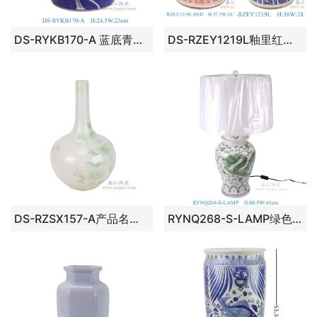
DS-RYKB170-A 蓝底青花冰梅眀罐灯具
DS-RZEY1219L釉里红青花牡丹将军罐身子狮耳灯具
DS-RZSX157-A产品名称:绿色竹纹胆瓶灯具
RYNQ268-S-LAMP绿色龙纹将军罐灯具带灯罩