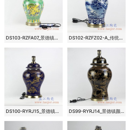
DS103-RZFA07_景德镇手绘粉彩花鸟风景图将军罐陶瓷台灯 古典家居装饰摆件
DS102-RZFZ02-A_传统手绘青花花鸟图镀金陶瓷台灯 客厅卧室餐厅装饰摆件
DS100-RYRJ15_景德镇颜色釉蓝色描金龙纹将军罐陶瓷台灯 古典传统家居装饰摆件客厅卧室餐厅点缀台灯
DS99-RYRJ14_景德镇颜色釉黑釉描金龙纹陶瓷台灯 现代古典风格家居装饰摆件