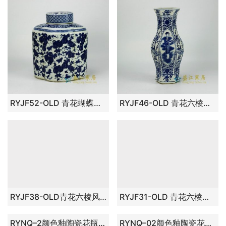
RYJF52-OLD 青花蝴蝶瓜果六棱扁圆型瓷罐 盖罐 储物罐 尺寸： 口径 9.8厘米 肚径 24*20.5厘米 高 29.5厘米
RYJF46-OLD 青花六棱花卉人物屏画花瓶 花插 工艺装饰品 摆件 尺寸： 口径 11厘米 肚径 13.8厘米 高 34.8厘米