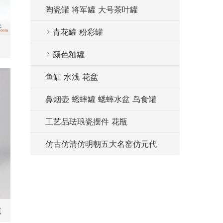
陶瓷罐 将军罐 大号茶叶罐
青花罐 粉彩罐
才碗
颜色釉罐
鱼缸 水浅 花盆
鼻烟壶 蟋蟀罐 蟋蟀水盆 鸟食罐
工艺品珐琅瓷摆件 花瓶
仿古仿清仿明朝五大名窑仿元代
碗