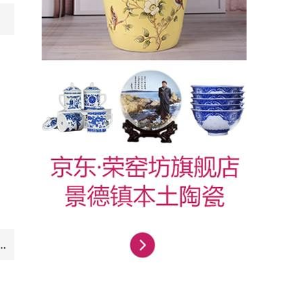
大号
-8inch 青花玲珑牡丹花8英寸汤碗高盖碗