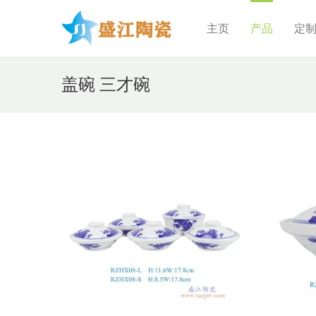
主页
产品
定
盖碗 三才碗