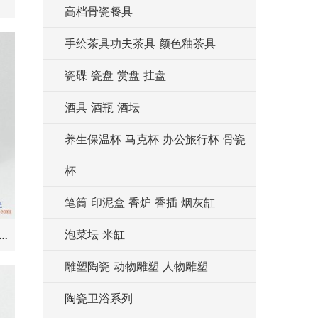
高档骨瓷餐具
手绘茶具功夫茶具 颜色釉茶具
瓷碟 瓷盘 赏盘 挂盘
酒具 酒瓶 酒坛
养生保温杯 马克杯 办公旅行杯 骨瓷
杯
笔筒 印泥盒 香炉 香插 烟灰缸
泡菜坛 米缸
-I 景德镇 大号 高温白瓷 青花葡萄功夫茶具 盖碗 三才碗
雕塑陶瓷 动物雕塑 人物雕塑
陶瓷卫浴系列