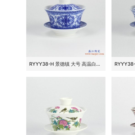
RYYY38-H 景德镇 大号 高温白瓷 青花寿字功夫茶具 盖碗 三才碗