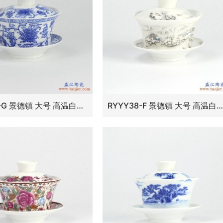
RYYY38-G 景德镇 大号 高温白瓷 青花缠枝功夫茶具 盖碗 三才碗
RYYY38-F 景德镇 大号 高温白瓷 彩色雪景功夫茶具 盖碗 三才碗