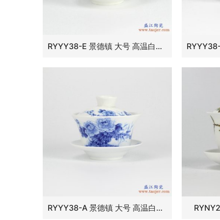
RYYY38-E 景德镇 大号 高温白瓷 彩色花鸟功夫茶具 盖碗 三才碗
RYYY38-A 景德镇 大号 高温白瓷 青花牡丹 功夫茶具 盖碗 三才碗
RYNY