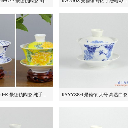
RYYY38-N-O-P 景德镇陶瓷 陶瓷/粉彩手绘红万寿无疆三头盖碗茶杯/三才碗
RZOU03 景德镇陶瓷 手绘粉彩扒花红地梅花纹三才盖碗 古玩古董古瓷器老货收藏
RYYY38-J-K 景德镇陶瓷 纯手工手绘刀字纹 茶花纹 青花 粉彩釉中彩牡丹 盖碗 三才碗
RYYY38