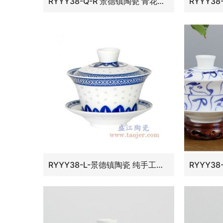
RYYY38-Q-R 景德镇陶瓷 青花瓷陶瓷盖碗茶杯 三才碗 马蹄饭杯
RYYY38-L-景德镇陶瓷 纯手工青花玲珑盖碗