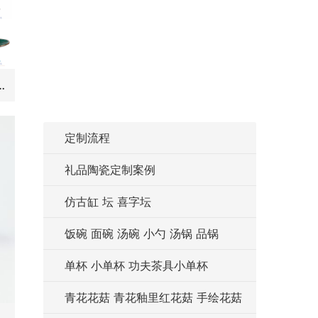
A _RZIH20-B _RZIH18-C _RZIH17-B粉彩绿色白菜系列
定制流程
礼品陶瓷定制案例
仿古缸 坛 喜字坛
饭碗 面碗 汤碗 小勺 汤锅 品锅
单杯 小单杯 功夫茶具小单杯
青花花菇 青花釉里红花菇 手绘花菇