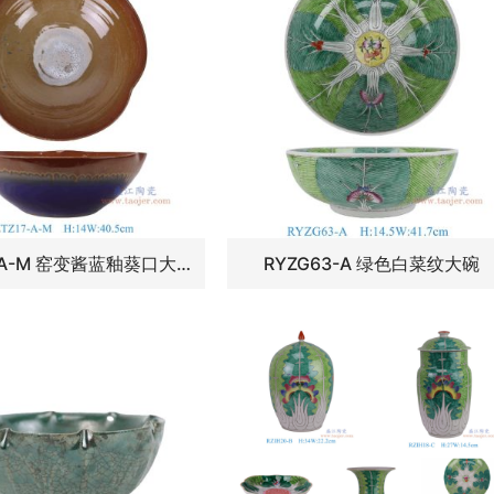
RZTZ17-A-M 窑变酱蓝釉葵口大碗
RYZG63-A 绿色白菜纹大碗