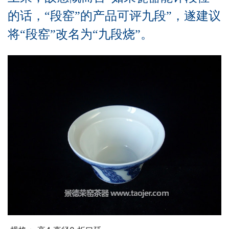
的话，“段窑”的产品可评九段”，遂建议
将“段窑”改名为“九段烧”。