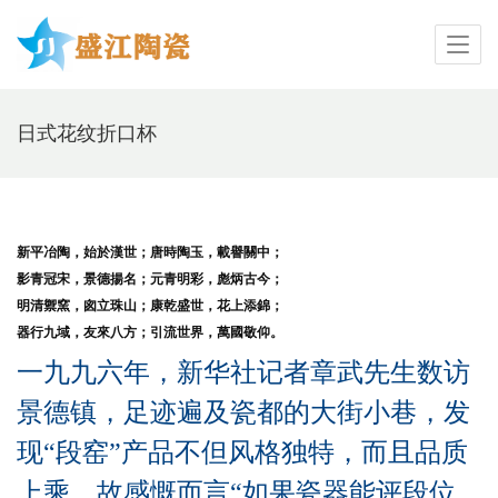
日式花纹折口杯
新平冶陶，始於漢世；唐時陶玉，載譽關中；
影青冠宋，景德揚名；元青明彩，彪炳古今；
明清禦窯，囪立珠山；康乾盛世，花上添錦；
器行九域，友來八方；引流世界，萬國敬仰。
一九九六年，新华社记者章武先生数访
景德镇，足迹遍及瓷都的大街小巷，发
现“段窑”产品不但风格独特，而且品质
上乘，故感慨而言“如果瓷器能评段位