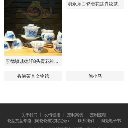
明永乐白瓷暗花莲卉纹茶碗
景德镇诚德轩8头青花神仙鱼
香港茶具文物馆
施小马
关于我们
友情链接
定制案例
定制流程
瓷盘赏盘专题（陶瓷瓷器定制定做）
联系我们
陶瓷电子书