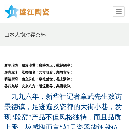
山水人物对弈茶杯
新平冶陶，始於漢世；唐時陶玉，載譽關中；
影青冠宋，景德揚名；元青明彩，彪炳古今；
明清禦窯，囪立珠山；康乾盛世，花上添錦；
器行九域，友來八方；引流世界，萬國敬仰。
一九九六年，新华社记者章武先生数访
景德镇，足迹遍及瓷都的大街小巷，发
现“段窑”产品不但风格独特，而且品质
上乘，故感慨而言“如果瓷器能评段位