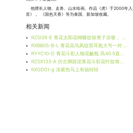
他擅长人物、走兽、山水绘画。作品《虎》于2000年入
音》， 《国色天香》等为泰国、新加坡收藏。
相关新闻
RZSI39-E 青花太阳花蝴蝶纹鼓凳子凉墩， 高45直径34.8口径底径27.7重量13KG
RXBB05-B-L 青花花鸟凤纹双耳瓶大号一对 高59直径24.7底径18.8重量6.65KG
RYYC10-D 青花斗彩人物花觚瓶 高40.5直径20.2底径12重量3.45KG
RZSX133-A 仿古脚踩泥青花斗彩花叶纹将军罐 高47.3直径28.8底径23重量6.55KG
RXGD01-g 淡紫色马上有福转转