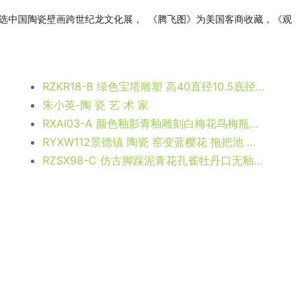
选中国陶瓷壁画跨世纪龙文化展， 《腾飞图》为美国客商收藏，《观
RZKR18-B 绿色宝塔雕塑 高40直径10.5底径12.5重量1.2KG
朱小英-陶 瓷 艺 术 家
RXAI03-A 颜色釉影青釉雕刻白梅花鸟梅瓶， 高26.6直径15.7口径14底径10重量1.5KG
RYXW112景德镇 陶瓷 窑变蓝樱花 拖把池 家居工艺摆设
RZSX98-C 仿古脚踩泥青花孔雀牡丹口无釉花瓶 高38.5直径21.6底径14.5重量3.15KG