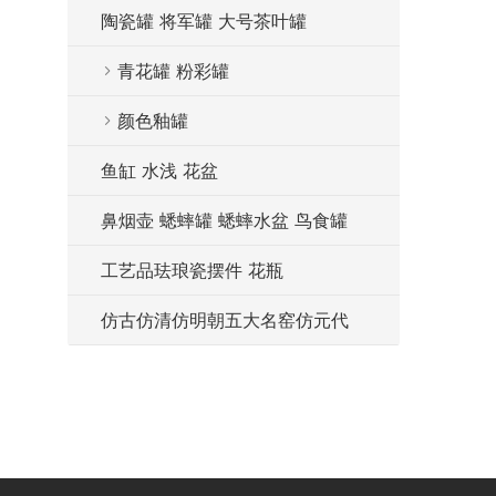
陶瓷罐 将军罐 大号茶叶罐
青花罐 粉彩罐
颜色釉罐
鱼缸 水浅 花盆
鼻烟壶 蟋蟀罐 蟋蟀水盆 鸟食罐
工艺品珐琅瓷摆件 花瓶
仿古仿清仿明朝五大名窑仿元代