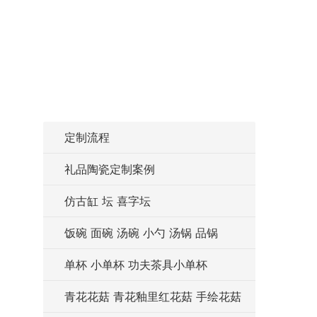
定制流程
礼品陶瓷定制案例
仿古缸 坛 喜字坛
饭碗 面碗 汤碗 小勺 汤锅 品锅
单杯 小单杯 功夫茶具小单杯
青花花菇 青花釉里红花菇 手绘花菇