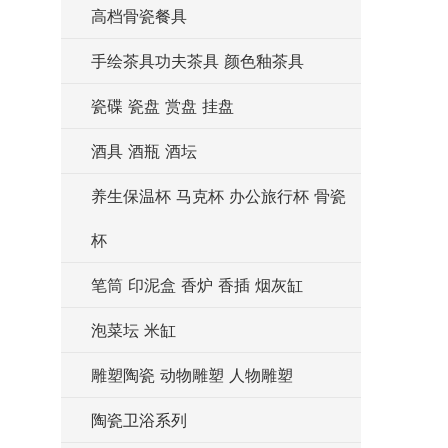
高档骨瓷餐具
手绘茶具功夫茶具 颜色釉茶具
瓷碟 瓷盘 赏盘 挂盘
酒具 酒瓶 酒坛
养生保温杯 马克杯 办公旅行杯 骨瓷
杯
笔筒 印泥盒 香炉 香插 烟灰缸
泡菜坛 米缸
雕塑陶瓷 动物雕塑 人物雕塑
陶瓷卫浴系列