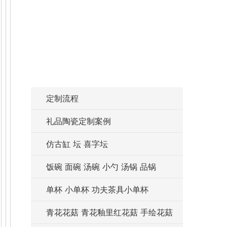
定制流程
礼品陶瓷定制案例
仿古缸 坛 喜字坛
饭碗 面碗 汤碗 小勺 汤锅 品锅
单杯 小单杯 功夫茶具小单杯
青花花菇 青花釉里红花菇 手绘花菇