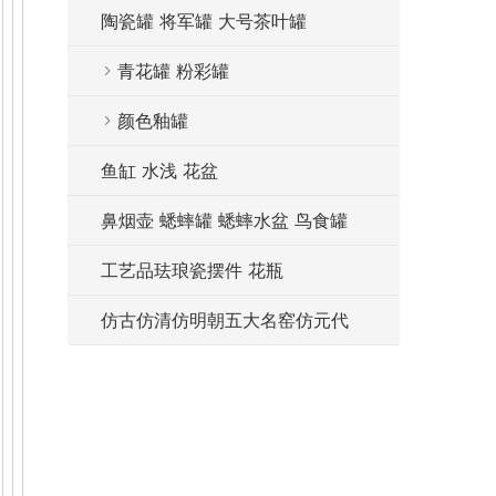
陶瓷罐 将军罐 大号茶叶罐
青花罐 粉彩罐
颜色釉罐
鱼缸 水浅 花盆
鼻烟壶 蟋蟀罐 蟋蟀水盆 鸟食罐
工艺品珐琅瓷摆件 花瓶
仿古仿清仿明朝五大名窑仿元代