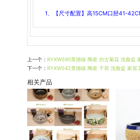
1、【尺寸配置】高15CM口
胫41-4
上一个：
RYXW590景德镇 陶瓷 仿古菊花 洗脸盆
下一个：
RYXW542景德镇 陶瓷 千荷 洗脸盆 家
相关产品