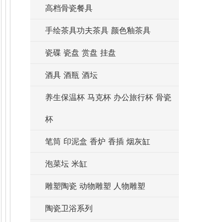
高档骨瓷餐具
手绘茶具功夫茶具 颜色釉茶具
瓷碟 瓷盘 赏盘 挂盘
酒具 酒瓶 酒坛
养生保温杯 马克杯 办公旅行杯 骨瓷
杯
笔筒 印泥盒 香炉 香插 烟灰缸
泡菜坛 米缸
雕塑陶瓷 动物雕塑 人物雕塑
陶瓷卫浴系列