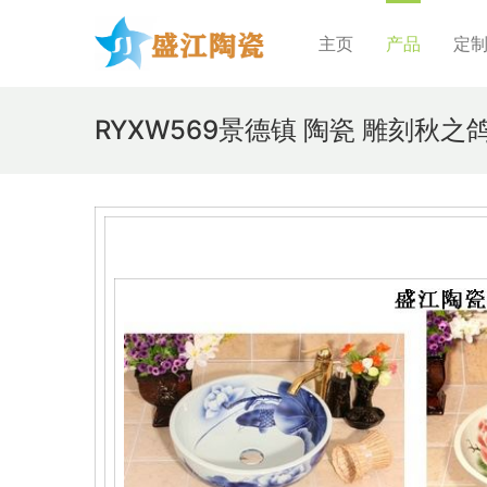
主页
产品
定
RYXW569景德镇 陶瓷 雕刻秋之