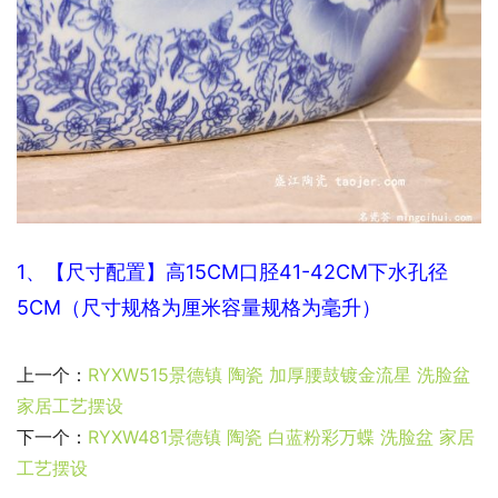
1、【尺寸配置】高15CM口
胫41-42CM下水孔径
5CM（尺寸规格为厘米容量规格为毫升）
上一个：
RYXW515景德镇 陶瓷 加厚腰鼓镀金流星 洗脸盆
家居工艺摆设
下一个：
RYXW481景德镇 陶瓷 白蓝粉彩万蝶 洗脸盆 家居
工艺摆设