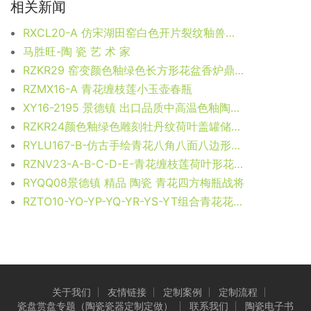
相关新闻
RXCL20-A 仿宋湖田窑白色开片裂纹釉兽耳狗头罐
马胜旺-陶 瓷 艺 术 家
RZKR29 窑变颜色釉绿色长方形花盆香炉鼎 高：13直径：24.5口径：底径：18重量：2KG
RZMX16-A 青花缠枝莲小玉壶春瓶
XY16-2195 景德镇 出口品质中高温色釉陶瓷凳花园凳厂家直销盛江陶瓷
RZKR24颜色釉绿色雕刻牡丹纹荷叶盖罐储物罐
RYLU167-B-仿古手绘青花八角八面八边形狮子纹花盆
RZNV23-A-B-C-D-E-青花缠枝莲荷叶形花口笔洗水浅迷你大中小号
RYQQ08景德镇 精品 陶瓷 青花四方梅瓶战将
RZTO10-YO-YP-YQ-YR-YS-YT组合青花花叶纹圆球
关于我们
友情链接
定制案例
定制流程
瓷盘赏盘专题（陶瓷瓷器定制定做）
联系我们
陶瓷电子书