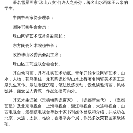
著名雪景画家“珠山八友”何许人之外孙，著名山水画家王云泉的
学生。
中国书画家协会理事；
国际书画学会会员；
珠山陶瓷艺术院常务副院长；
东方陶瓷艺术院秘书长；
政协珠山区委员会副主席；
珠山区工商业联合会会长。
其自幼习画，具有扎实艺术功底。青年开始专攻陶瓷艺术，山
水，人物，花鸟俱佳，尤其陶瓷粉彩山水上得著名陶瓷美术家王云
泉先生真传。章法老辣沉稳，笔法洗炼灵动，设色淡雅清丽，风格
独具，颇受世人青睐，作品远播海内外。
其艺术生涯被《景德镇陶瓷百家》，《瓷都新生代》，《瓷都
艺星》及北京电视台，上海电视台，浙江电视台，大连电视台，山
西电视台，景德镇电视台等数十家书刊媒体登载和介绍，并成功在
北京，大连，太原，临纷，香港举办个展，作品多次荣获国家级奖
项。