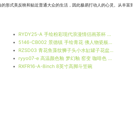
的形式美反映和贴近普通大众的生活，因此极易打动人的心灵。从丰富
RYDY25-A 手绘粉彩现代浪漫情侣画茶杯 品茗杯 咖啡杯
5146-CB002 景德镇 手绘青花 佛人物瓷板画 装饰品 厂家直销
RZSD03 青花鱼藻纹狮子头小水缸罐子花盆 高：28直径：35.5口径：底径：21.5重量：7.4KG
ryyo07-e 高温颜色釉 梦幻釉 窑变 咖啡色 美人瓶 花瓶
RXFR16-A-8inch 8英寸高脚斗笠碗