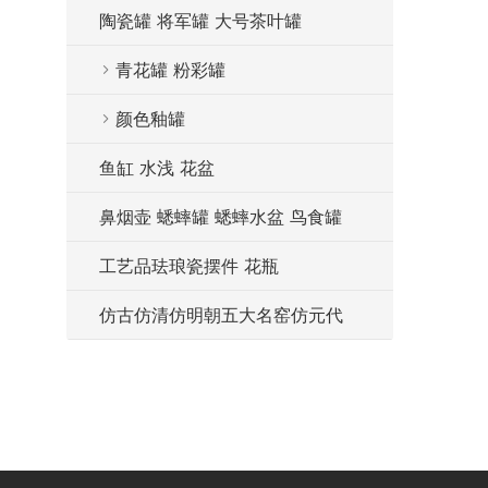
陶瓷罐 将军罐 大号茶叶罐
青花罐 粉彩罐
颜色釉罐
鱼缸 水浅 花盆
鼻烟壶 蟋蟀罐 蟋蟀水盆 鸟食罐
工艺品珐琅瓷摆件 花瓶
仿古仿清仿明朝五大名窑仿元代