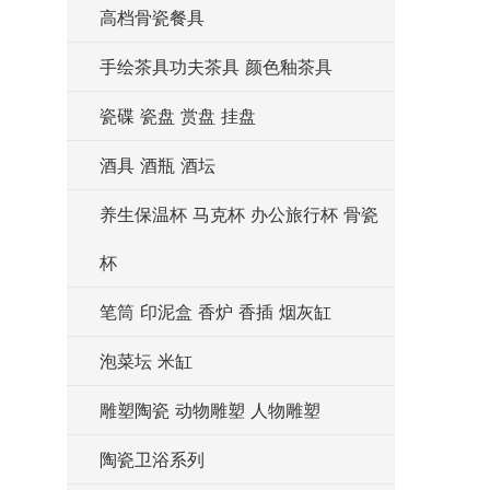
高档骨瓷餐具
手绘茶具功夫茶具 颜色釉茶具
瓷碟 瓷盘 赏盘 挂盘
酒具 酒瓶 酒坛
养生保温杯 马克杯 办公旅行杯 骨瓷
杯
笔筒 印泥盒 香炉 香插 烟灰缸
泡菜坛 米缸
雕塑陶瓷 动物雕塑 人物雕塑
陶瓷卫浴系列