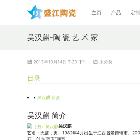
主页
产品
定
吴汉麒-陶 瓷 艺 术 家
2013年10月14日 7:20 下午
未分类
目录
•
吴汉麒 简介
吴汉麒 简介
吴汉麒
艺名：无蓝，男，1982年4月出生于江西省景德镇市。2
石，创办“蓝玉”画室。