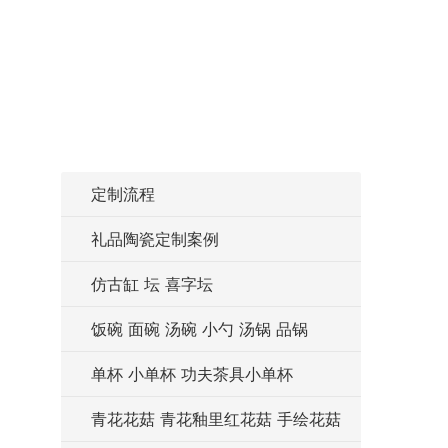
定制流程
礼品陶瓷定制案例
仿古缸 坛 喜字坛
饭碗 面碗 汤碗 小勺 汤锅 品锅
单杯 小单杯 功夫茶具小单杯
青花花菇 青花釉里红花菇 手绘花菇