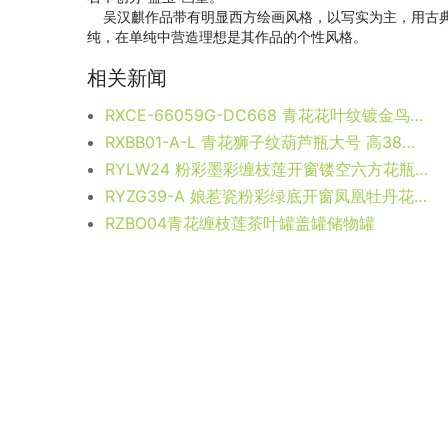
吴汉麒作品带有明显西方绘画风格，以写实为主，用古典
纯，在单纯中营造理想是其作品的个性风格。
相关新闻
RXCE-66059G-DC668 青花花叶纹镀金鸟盖将军罐 高25.8直径14底径9.5重量1.1KG
RXBB01-A-L 青花狮子纹葫芦瓶大号 高38直径25底径12.7重量3.85KG
RYLW24 粉彩墨彩缠枝莲开窗镂空六方花瓶 高：40.3直径：21.8口径：底径：13.8重量：4.35KG
RYZG39-A 娘惹瓷粉彩绿底开窗凤凰牡丹花纹平顶罐茶叶罐
RZBO04青花缠枝莲茶叶罐盖罐储物罐