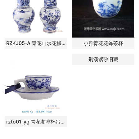
RZKJ05-A 青花山水花觚 高：41直径：20口径：20.1底径：12.5重量：3.7KG
小雅青花花饰茶杯
荆溪紫砂旧藏
rzto01-yg 青花咖啡杯吊坠吊瓶 高4.5直径7.6