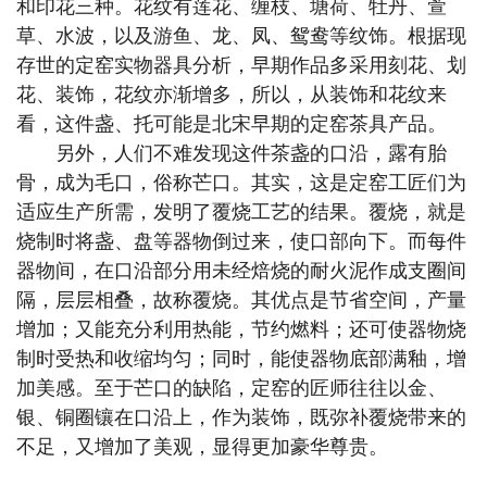
和印花三种。花纹有莲花、缠枝、塘荷、牡丹、萱
草、水波，以及游鱼、龙、凤、鸳鸯等纹饰。根据现
存世的定窑实物器具分析，早期作品多采用刻花、划
花、装饰，花纹亦渐增多，所以，从装饰和花纹来
看，这件盏、托可能是北宋早期的定窑茶具产品。
另外，人们不难发现这件茶盏的口沿，露有胎
骨，成为毛口，俗称芒口。其实，这是定窑工匠们为
适应生产所需，发明了覆烧工艺的结果。覆烧，就是
烧制时将盏、盘等器物倒过来，使口部向下。而每件
器物间，在口沿部分用未经焙烧的耐火泥作成支圈间
隔，层层相叠，故称覆烧。其优点是节省空间，产量
增加；又能充分利用热能，节约燃料；还可使器物烧
制时受热和收缩均匀；同时，能使器物底部满釉，增
加美感。至于芒口的缺陷，定窑的匠师往往以金、
银、铜圈镶在口沿上，作为装饰，既弥补覆烧带来的
不足，又增加了美观，显得更加豪华尊贵。