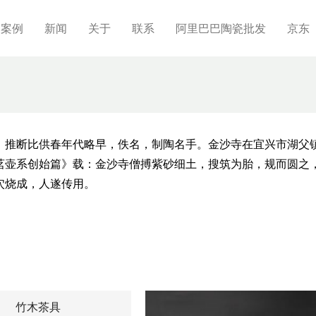
制案例
新闻
关于
联系
阿里巴巴陶瓷批发
京东
，推断比供春年代略早，佚名，制陶名手。金沙寺在宜兴市湖父
茗壶系创始篇》载：金沙寺僧搏紫砂细土，搜筑为胎，规而圆之
穴烧成，人遂传用。
竹木茶具