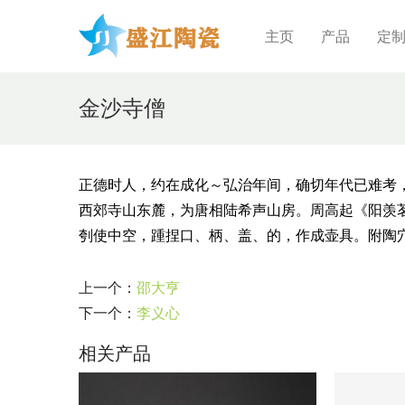
主页
产品
定
金沙寺僧
正德时人，约在成化～弘治年间，确切年代已难考
西郊寺山东麓，为唐相陆希声山房。周高起《阳羡
刳使中空，踵捏口、柄、盖、的，作成壶具。附陶
上一个：
邵大亨
下一个：
李义心
相关产品