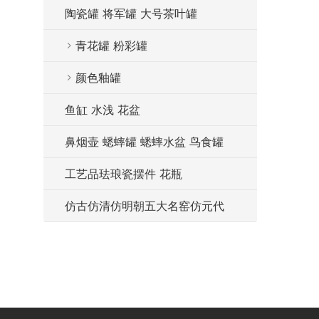
陶瓷罐 将军罐 大号茶叶罐
青花罐 粉彩罐
颜色釉罐
鱼缸 水浅 花盆
鼻烟壶 蟋蟀罐 蟋蟀水盆 鸟食罐
工艺品珐琅瓷摆件 花瓶
仿古仿清仿明朝五大名窑仿元代