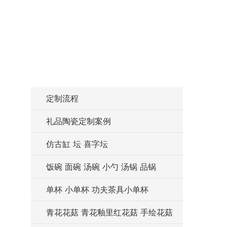
定制流程
礼品陶瓷定制案例
仿古缸 坛 喜字坛
饭碗 面碗 汤碗 小勺 汤锅 品锅
单杯 小单杯 功夫茶具小单杯
青花花菇 青花釉里红花菇 手绘花菇