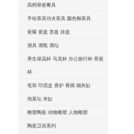
高档骨瓷餐具
手绘茶具功夫茶具 颜色釉茶具
瓷碟 瓷盘 赏盘 挂盘
酒具 酒瓶 酒坛
养生保温杯 马克杯 办公旅行杯 骨瓷
杯
笔筒 印泥盒 香炉 香插 烟灰缸
泡菜坛 米缸
雕塑陶瓷 动物雕塑 人物雕塑
陶瓷卫浴系列