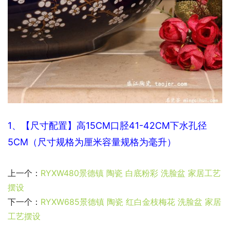
1、【尺寸配置】高15CM口
胫41-42CM下水孔径
5CM（尺寸规格为厘米容量规格为毫升）
上一个：
RYXW480景德镇 陶瓷 白底粉彩 洗脸盆 家居工艺
摆设
下一个：
RYXW685景德镇 陶瓷 红白金枝梅花 洗脸盆 家居
工艺摆设