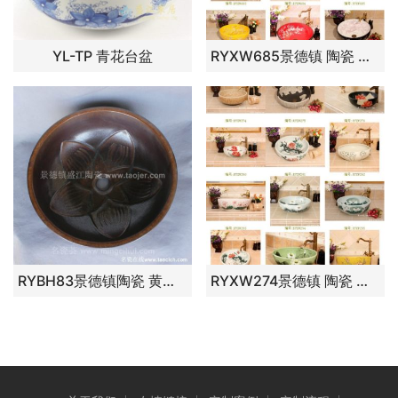
YL-TP 青花台盆
RYXW685景德镇 陶瓷 红白金枝梅花 洗脸盆 家居工艺摆设
RYBH83景德镇陶瓷 黄底 雕刻 荷花 洗脸盆家居用品工艺摆设
RYXW274景德镇 陶瓷 黄线雕牡丹 洗脸盆 家居工艺摆设