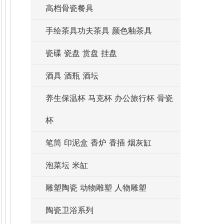
高档骨瓷餐具
手绘茶具功夫茶具 颜色釉茶具
瓷碟 瓷盘 赏盘 挂盘
酒具 酒瓶 酒坛
养生保温杯 马克杯 办公旅行杯 骨瓷
杯
笔筒 印泥盒 香炉 香插 烟灰缸
泡菜坛 米缸
雕塑陶瓷 动物雕塑 人物雕塑
陶瓷卫浴系列