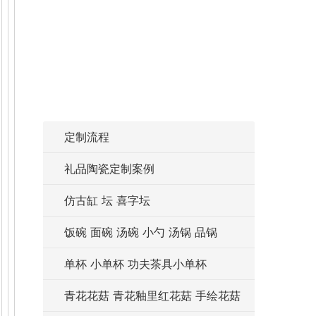
定制流程
礼品陶瓷定制案例
仿古缸 坛 喜字坛
饭碗 面碗 汤碗 小勺 汤锅 品锅
单杯 小单杯 功夫茶具小单杯
青花花菇 青花釉里红花菇 手绘花菇