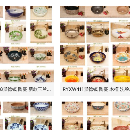
RYXW548景德镇 陶瓷 新款玉兰 洗脸盆 家居工艺摆设
RYXW41