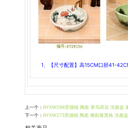
1、【尺寸配置】高15CM口
胫41-4
上一个：
RYXW298景德镇 陶瓷 翠鸟荷花 洗脸盆
下一个：
RYXW273景德镇 陶瓷 雕刻黄黑格 洗脸