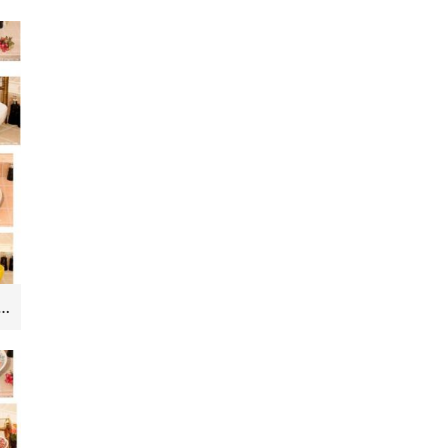
1景德镇 陶瓷 木槿 洗脸盆 家居工艺摆设