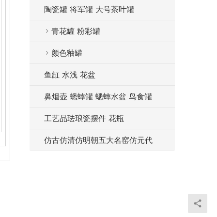
陶瓷罐 将军罐 大号茶叶罐
青花罐 粉彩罐
颜色釉罐
鱼缸 水浅 花盆
鼻烟壶 蟋蟀罐 蟋蟀水盆 鸟食罐
工艺品珐琅瓷摆件 花瓶
仿古仿清仿明朝五大名窑仿元代