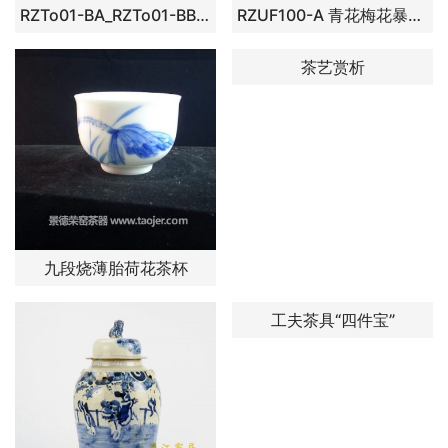
RZTo01-BA_RZTo01-BB_ 青花花叶纹将军罐小吊瓶吊坠
RZUF100-A 青花梅花暴力熊雕塑
茶艺赏析
九段烧薄胎荷花茶杯
工夫茶具“四件宝”