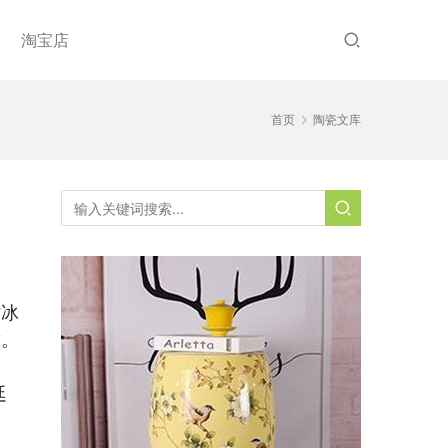
淘宝店
首页
陶瓷文库
纹冰
致。
廷
为