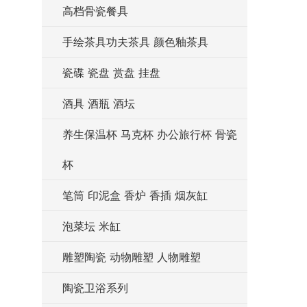
高档骨瓷餐具
手绘茶具功夫茶具 颜色釉茶具
瓷碟 瓷盘 赏盘 挂盘
酒具 酒瓶 酒坛
养生保温杯 马克杯 办公旅行杯 骨瓷
杯
笔筒 印泥盒 香炉 香插 烟灰缸
泡菜坛 米缸
雕塑陶瓷 动物雕塑 人物雕塑
陶瓷卫浴系列