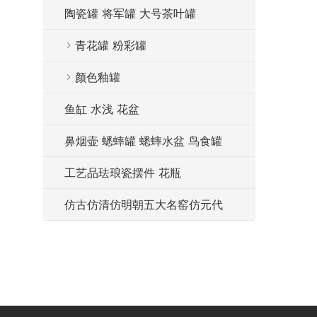
陶瓷罐 将军罐 大号茶叶罐
青花罐 粉彩罐
颜色釉罐
鱼缸 水浅 花盆
鼻烟壶 蟋蟀罐 蟋蟀水盆 鸟食罐
工艺品珐琅瓷摆件 花瓶
仿古仿清仿明朝五大名窑仿元代