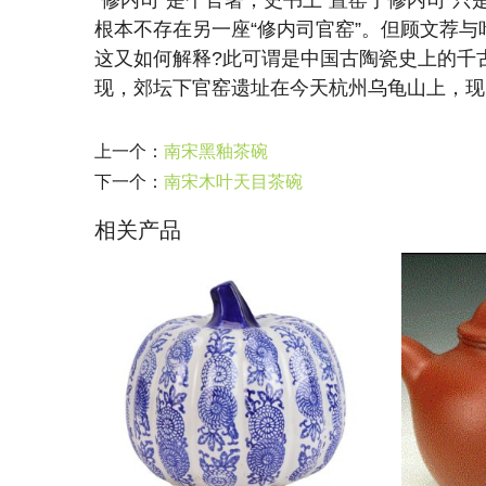
“修内司”是个官署，史书上“置窑于修内司”
根本不存在另一座“修内司官窑”。但顾文荐
这又如何解释?此可谓是中国古陶瓷史上的千
现，郊坛下官窑遗址在今天杭州乌龟山上，现
上一个：
南宋黑釉茶碗
下一个：
南宋木叶天目茶碗
相关产品