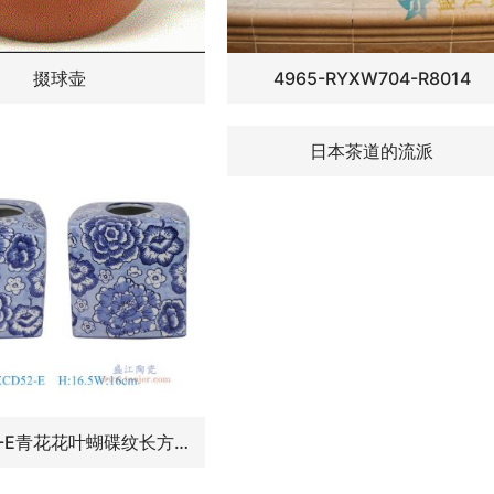
掇球壶
4965-RYXW704-R8014
日本茶道的流派
RXCD52-E青花花叶蝴碟纹长方形抽纸罐抽纸盒