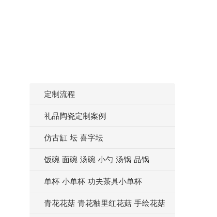
定制流程
礼品陶瓷定制案例
仿古缸 坛 喜字坛
饭碗 面碗 汤碗 小勺 汤锅 品锅
单杯 小单杯 功夫茶具小单杯
青花花菇 青花釉里红花菇 手绘花菇