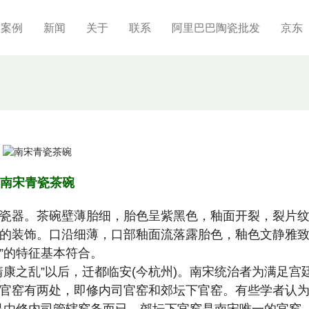
制案例
新闻
关于
联系
阿里巴巴陶瓷批发
京东
南宋青瓷茶碗
器。茶碗壁薄胎细，胎色呈紫黑色，釉面开裂，裂片
的装饰。口沿细薄，口部釉面流落露胎色，釉色文静雅
足”的特征基本符合。
之乱”以后，迁都临安(今杭州)。南宋统治者为满足宫
官窑有两处，即修内司官窑和郊坛下官窑。有些学者认