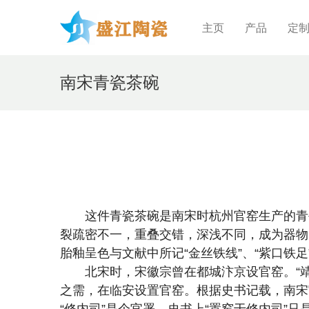
主页
产品
定
南宋青瓷茶碗
这件青瓷茶碗是南宋时杭州官窑生产的青瓷
裂疏密不一，重叠交错，深浅不同，成为器物
胎釉呈色与文献中所记“金丝铁线”、“紫口铁
北宋时，宋徽宗曾在都城汴京设官窑。“靖康
之需，在临安设置官窑。根据史书记载，南宋