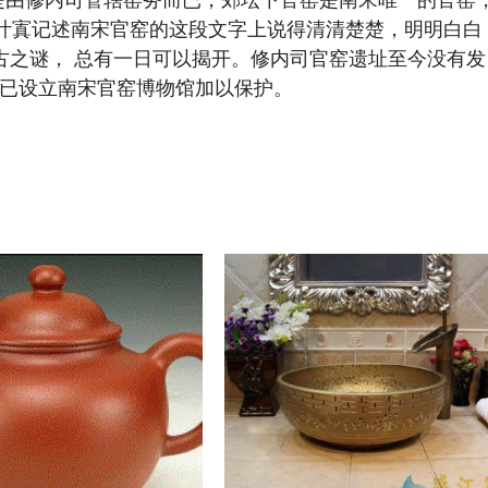
只是由修内司管辖窑务而已，郊坛下官窑是南宋唯一的官窑
与叶寘记述南宋官窑的这段文字上说得清清楚楚，明明白白
古之谜， 总有一日可以揭开。修内司官窑遗址至今没有发
已设立南宋官窑博物馆加以保护。