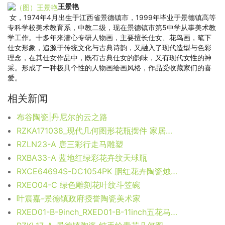
王景艳
女，1974年4月出生于江西省景德镇市，1999年毕业于景德镇高等
专科学校美术教育系，中教二级，现在景德镇市第5中学从事美术教
学工作。十多年来潜心专研人物画，主要擅长仕女、花鸟画，笔下
仕女形象，追源于传统文化与古典诗韵，又融入了现代造型与色彩
理念，在其仕女作品中，既有古典仕女的韵味，又有现代女性的神
采。形成了一种极具个性的人物画绘画风格，作品受收藏家们的喜
爱。
相关新闻
布谷陶瓷|丹尼尔的云之路
RZKA171038_现代几何图形花瓶摆件 家居装饰陶瓷花瓶 简约风格
RZLN23-A 唐三彩行走马雕塑
RXBA33-A 蓝地红绿彩花卉纹天球瓶
RXCE64694S-DC1054PK 胭红花卉陶瓷烛台
RXEO04-C 绿色雕刻花叶纹斗笠碗
叶震嘉-景德镇政府授誉陶瓷美术家
RXED01-B-9inch_RXED01-B-11inch五花马9英寸 11英寸青花唐草棕榈平盘