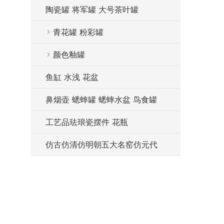
陶瓷罐 将军罐 大号茶叶罐
青花罐 粉彩罐
颜色釉罐
鱼缸 水浅 花盆
鼻烟壶 蟋蟀罐 蟋蟀水盆 鸟食罐
工艺品珐琅瓷摆件 花瓶
仿古仿清仿明朝五大名窑仿元代