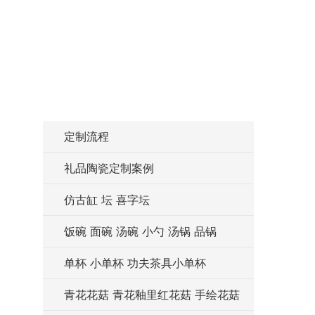
定制流程
礼品陶瓷定制案例
仿古缸 坛 喜字坛
饭碗 面碗 汤碗 小勺 汤锅 品锅
单杯 小单杯 功夫茶具小单杯
青花花菇 青花釉里红花菇 手绘花菇