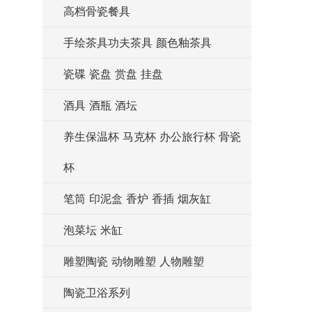
高档骨瓷餐具
手绘茶具功夫茶具 颜色釉茶具
瓷碟 瓷盘 赏盘 挂盘
酒具 酒瓶 酒坛
养生保温杯 马克杯 办公旅行杯 骨瓷
杯
笔筒 印泥盒 香炉 香插 烟灰缸
泡菜坛 米缸
雕塑陶瓷 动物雕塑 人物雕塑
陶瓷卫浴系列