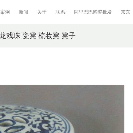
制案例
新闻
关于
联系
阿里巴巴陶瓷批发
京东
双龙戏珠 瓷凳 梳妆凳 凳子