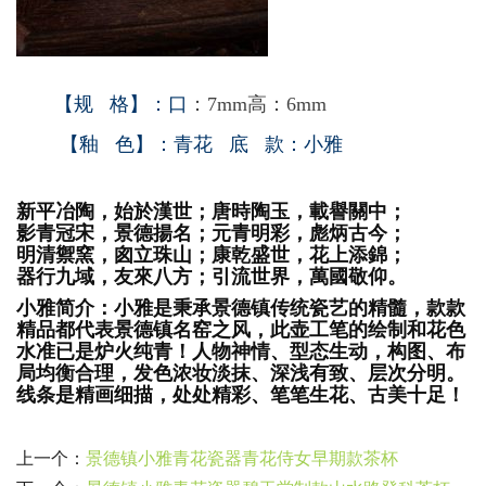
【规 格】：口
：7mm高：6mm
【釉 色】：青花
底 款：小雅
新平冶陶，始於漢世；唐時陶玉，載譽關中；
影青冠宋，景德揚名；元青明彩，彪炳古今；
明清禦窯，囪立珠山；康乾盛世，花上添錦；
器行九域，友來八方；引流世界，萬國敬仰。
小雅简介：小雅是秉承景德镇传统瓷艺的精髓，款款
精品都代表景德镇名窑之风，此壶工笔的绘制和花色
水准已是炉火纯青！人物神情、型态生动，构图、布
局均衡合理，发色浓妆淡抹、深浅有致、层次分明。
线条是精画细描，处处精彩、笔笔生花、古美十足！
上一个：
景德镇小雅青花瓷器青花侍女早期款茶杯