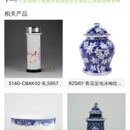
下一个：
景德镇小雅青花瓷器碧玉堂制款山水路登科茶杯
相关产品
5140-CBAK02-B_5957
RZSI01 青花蓝地冰梅纹将军罐