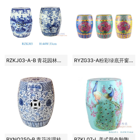
RZKJ03-A-B 青花园林梧桐山水八方凳子青花花鸟八面凳子凉墩
RYZG33-A粉彩绿底开窗凤凰纹凳子凉墩
RYNQ250-B 青花连理枝陶瓷瓷凳摆件
RZKL07-L 美式颜色釉陶瓷鼓凳 凉墩 孔雀花鸟 浅绿花鸟