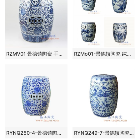
RZMV01 景德镇陶瓷 手绘青花 缠枝莲 镂空铜钱 圆凳 凉墩
RZMo01-景德镇陶瓷 纯手绘青花 鱼草图 龙纹 八仙图 双狮抱球 圆凳 凉墩
RYNQ250-4-景德镇陶瓷 纯手绘青花缠枝 铜钱镂空 圆凳 凉墩
RYNQ249-7-景德镇陶瓷 纯手绘青花葡萄 凤凰 圆凳 凉墩