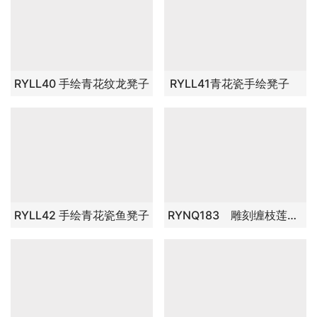
RYYL-Y003-2 景德镇 热销 孔雀花鸟 兰色 中式客厅书房卧室陶瓷鼓凳换鞋凳鼓凳装饰摆
RYTX01-B 景德镇 青花 瓷墩 浴室凳子 陶瓷凉墩 瓷凳
RYKB138-A 黄底梅花鸟将军罐
RYLL39 粉彩凳子 凉墩