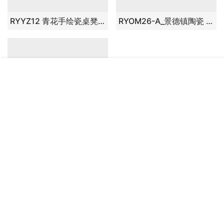
RYLL40 手绘青花纹龙凳子
RYLL41青花瓷手绘凳子
RYLL42 手绘青花瓷鱼凳子
RYNQ183 雕刻缠枝莲凉墩 瓷凳 开盖
RYYZ12 青花手绘瓷桌凳套件
RYOM26-A_景德镇陶瓷 手绘青花缠枝 铜钱 六方凳 凉墩