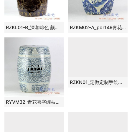
RZKL01-B_深咖啡色 颜色釉 龙纹 凳雕刻带铜钱孔陶瓷墩
RZKM02-A_por149青花山水花朵雕刻带铜钱孔凉凳陶瓷墩家居用品
RYVM32_青花喜字缠枝莲铜钱孔凉凳陶瓷墩家居摆件
RZKN01_定做定制手绘粉彩百子图陶瓷凳凉墩花园凳家居摆件