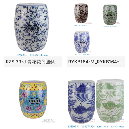
RZSi39-J 青花花鸟圆凳凉墩
RYKB164-M_RYKB164-L_RYKB164-K青花 釉里红各式鼓凳凉墩