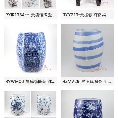
RYIR133A-H 景德镇陶瓷 纯手工粉彩花卉纹雕刻铜钱陶瓷凳 凉墩
RYYZ13-景德镇陶瓷 纯手工手绘 粉彩檀木陶瓷凳
RYWM06_景德镇陶瓷 纯手工青花铜钱六方蝴蝶喜字蓝底白花瓷凳凉墩凳子
RZMV29_景德镇陶瓷 全手工 青花 条纹 圆凳 凉墩