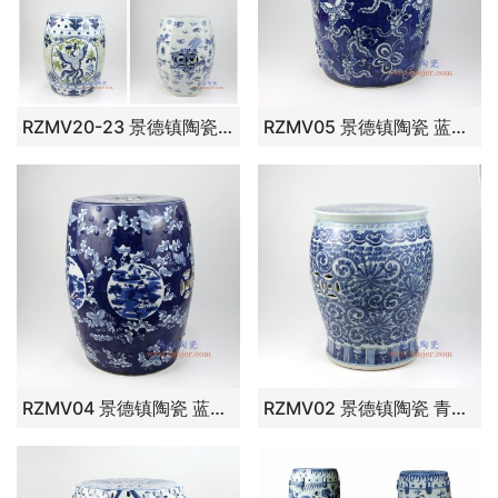
RZMV20-23 景德镇陶瓷 手绘青花 孔雀图 蝴蝶图 仙鹤图 龙纹 圆凳 凉墩
RZMV05 景德镇陶瓷 蓝底 手绘青花 蝴蝶图案 圆凳 凉墩
RZMV04 景德镇陶瓷 蓝底 手绘青花 铜钱 圆凳 凉墩
RZMV02 景德镇陶瓷 青花手绘缠枝莲全手工茶几边几重工陶瓷瓷凳吧凳鼓凳绣凳摆件