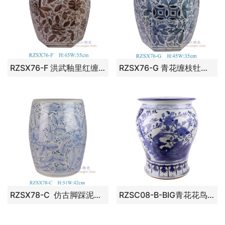
RZSX76-F 洪武釉里红缠枝牡丹六方凳子
RZSX76-G 青花缠枝牡丹六方凳子
RZSX78-C 仿古脚踩泥青花花叶纹凳子
RZSC08-B-BIG青花花鸟凉墩凳子