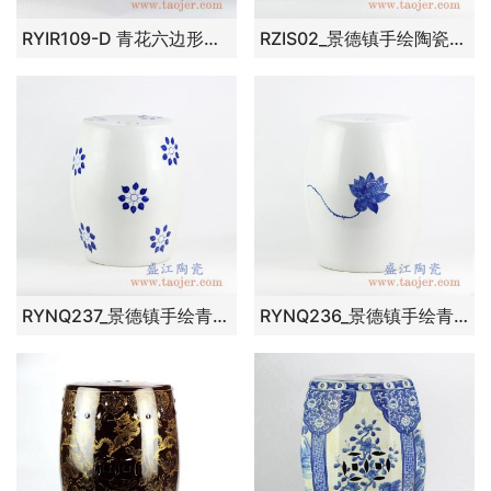
RYIR109-D 青花六边形带铜孔陶瓷凳饰品创意瓷景德镇陶瓷瓷器手工瓷器
RZIS02_景德镇手绘陶瓷凳子凉凳 狮子图案户外陶瓷凳 现代家居装饰家具
RYNQ237_景德镇手绘青花陶瓷鼓凳 现代风格简约清晰装饰图案凉凳 户外庭院凳子
RYNQ236_景德镇手绘青花莲花图案陶瓷凳子 凉凳 鼓凳 现代简约家居装饰凳子