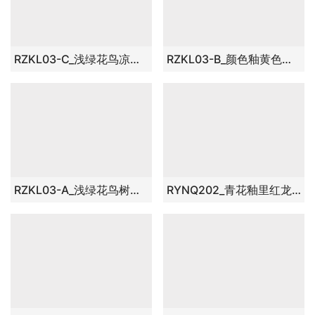
RZKL03-C_浅绿花鸟凉凳颜色釉带铜钱孔陶瓷墩家居用品
RZKL03-B_颜色釉黄色花鸟树木凉凳带铜钱孔陶瓷墩家居用品
RZKL03-A_浅绿花鸟树木凉凳带铜钱孔陶瓷墩家居用品
RYNQ202_青花釉里红龙跃飞腾带铜钱孔凉墩陶瓷凳花园凳