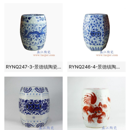
RYNQ247-3-景德镇陶瓷 纯手绘青花缠枝 龙纹 圆凳 凉墩
RYNQ246-4-景德镇陶瓷 纯手绘青花缠枝 铜钱镂空 六方凳 凉墩