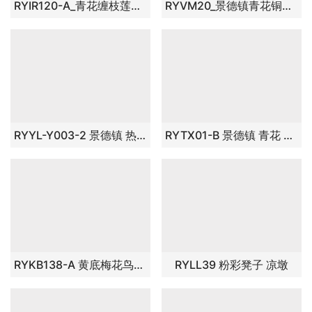
RYIR120-A_青花缠枝莲带铜钱孔凉凳陶瓷墩换鞋凳家居用品庭院户外陶瓷凳
RYVM20_景德镇青花铜钱多边形凳子凉墩花园凳换鞋凳陶瓷户外放水防晒凳子家具