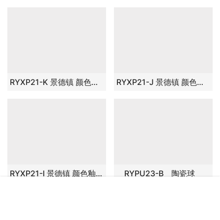
RZGE01-C 雕塑 塔形 天蓝 摆件品
RZEW03 景德镇 恭喜发财哈哈佛座罗汉立体瓷器雕塑居家风水招财摆件
RYXP21-K 景德镇 颜色釉 深蓝 狮子蹲座 摆件品
RYXP21-J 景德镇 颜色釉 暗红色 狮子蹲座 摆件品