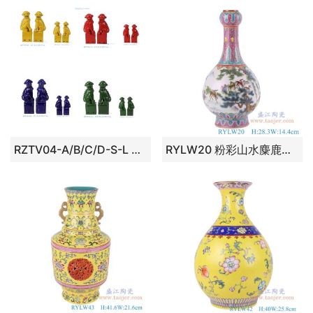
RZTV04-A/B/C/D-S-L 狮子狗雕塑
RYLW20 粉彩山水麋鹿蒜头瓶 高：28.3直径：14.4口径：底径：8.7重量：0.85KG