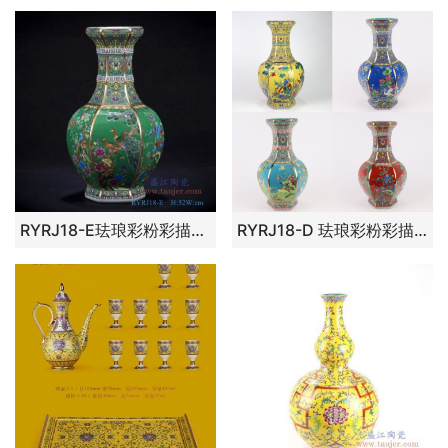
RYRJ18-E珐琅彩粉彩描金六方绿底花鸟花瓶大号
RYRJ18-D 珐琅彩粉彩描金六方黄底花鸟花瓶中号