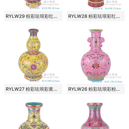
RYLW29 粉彩珐琅彩红蓝底缠枝莲镂空雕刻葫芦转心瓶 高：35.5直径：18.1口径：底径：12.3重量：1.45KG
RYLW28 粉彩珐琅彩红蓝底扒花缠枝莲镂空雕刻开窗山水双耳套瓶转心瓶 高：42直径：22.6口径：底径：15重量：5.85KG
RYLW27 粉彩珐琅彩黄底扒花缠枝莲葫芦瓶 高：37.6直径：22.9口径：底径：14.5重量：3.7KG
RYLW26 粉彩珐琅彩粉红底蝙蝠耳扒花缠枝莲双耳赏瓶 高：41.3直径：24.8口径：底径：13.9重量：3.25KG