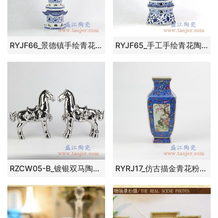
RYJF66_景德镇手绘青花陶瓷塔 装饰陶瓷摆件 客厅展厅酒店店铺装饰品
RYJF65_手工手绘青花陶瓷宝塔摆件 景德镇手工陶瓷家居装饰品 艺术摆件
RZCW05-B_镀银双马陶瓷摆件品装饰柜摆设现代家居室内装饰摆设景德镇
RYRJ17_仿古描金青花粉彩开光花鸟纹方瓶 古玩古董古瓷器老货收藏