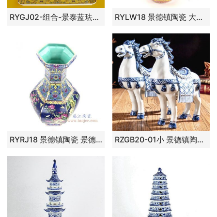
RYGJ02-组合-景泰蓝珐琅彩缠枝莲酒具套装14件 帝王蓝色，帝王绿色，帝王黄色
RYLW18 景德镇陶瓷 大清乾隆年制珐琅彩黄地扒花福寿葫芦瓶
RYRJ18 景德镇陶瓷 景德镇瓷器珐琅彩瓷器花瓶
RZGB20-01小 景德镇陶瓷 青花瓷工艺品手绘陶瓷骏马摆件