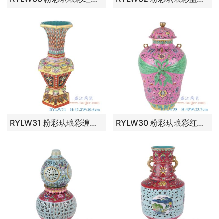
RYLW31 粉彩珐琅彩缠枝莲开窗博古纹六方花菇瓶 高：43.2直径：20.6口径：底径：16.9重量：3.5KG
RYLW30 粉彩珐琅彩红底缠枝莲镀金四耳盖罐包袱甁将军罐 高：43直径：23.7口径：底径：12.9重量：4.85KG