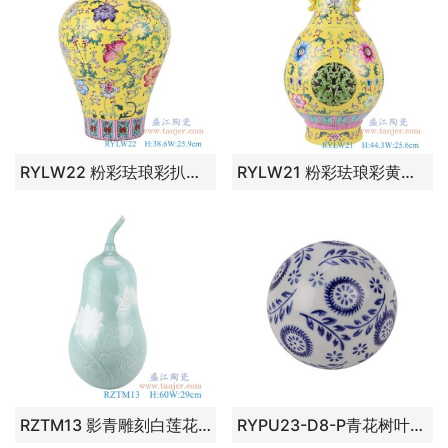
RYLW22 粉彩珐琅彩扒花黄底缠枝莲梅瓶 高：38.6直径：25.9口径：底径：13.8重量：4.35KG
RYLW21 粉彩珐琅彩黄底象耳扒花缠枝莲玉壶春瓶镂空套瓶转心瓶 高：44.3直径：25.6口径：底径：15.2重量：7.15KG
RZTM13 影青雕刻白莲花荷花葫芦瓶 高：60直径：29口径：底径：重量：8KG
RYPU23-D8-P青花树叶纹漂浮球风水球