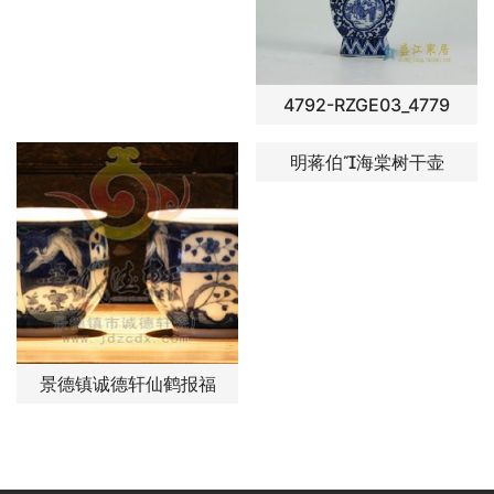
4792-RZGE03_4779
明蒋伯海棠树干壶
景德镇诚德轩仙鹤报福