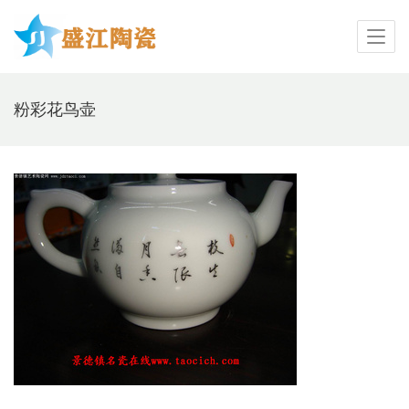
粉彩花鸟壶