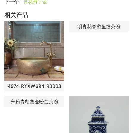
下一个：
青花寿字壶
相关产品
明青花瓷游鱼纹茶碗
4974-RYXW694-R8003
宋粉青釉窑变粉红茶碗