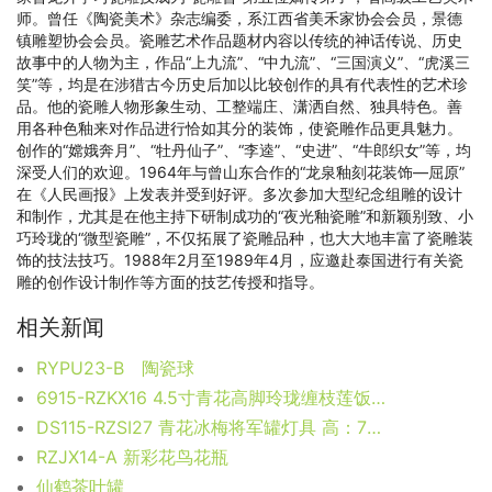
师。曾任《陶瓷美术》杂志编委，系江西省美禾家协会会员，景德
镇雕塑协会会员。瓷雕艺术作品题材内容以传统的神话传说、历史
故事中的人物为主，作品“上九流”、“中九流”、“三国演义”、“虎溪三
笑”等，均是在涉猎古今历史后加以比较创作的具有代表性的艺术珍
品。他的瓷雕人物形象生动、工整端庄、潇洒自然、独具特色。善
用各种色釉来对作品进行恰如其分的装饰，使瓷雕作品更具魅力。
创作的“嫦娥奔月”、“牡丹仙子”、“李逵”、“史进”、“牛郎织女”等，均
深受人们的欢迎。1964年与曾山东合作的“龙泉釉刻花装饰—屈原”
在《人民画报》上发表并受到好评。多次参加大型纪念组雕的设计
和制作，尤其是在他主持下研制成功的“夜光釉瓷雕”和新颖别致、小
巧玲珑的“微型瓷雕”，不仅拓展了瓷雕品种，也大大地丰富了瓷雕装
饰的技法技巧。1988年2月至1989年4月，应邀赴泰国进行有关瓷
雕的创作设计制作等方面的技艺传授和指导。
相关新闻
RYPU23-B 陶瓷球
6915-RZKX16 4.5寸青花高脚玲珑缠枝莲饭碗汤碗单只
DS115-RZSI27 青花冰梅将军罐灯具 高：75直径：40.5口径：底径：重量：4.8KG
RZJX14-A 新彩花鸟花瓶
仙鹤茶叶罐