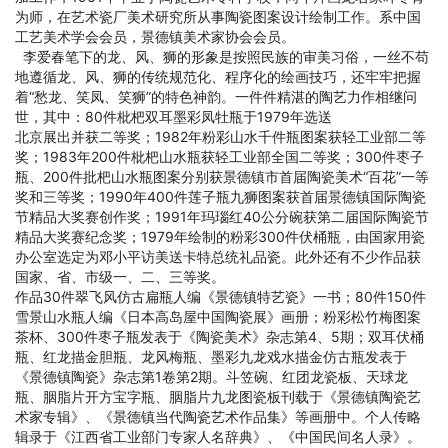
为师，在艺术瓷厂美术研究所从事陶瓷图案设计绘制工作。系中国
工艺美术学会会员，景德镇美术家协会会员。
李爱春笔下的龙、风、狮的形象是按照民族的审美习俗，一丝不苟
地遵循龙、风、狮的传统规范化、程序化的绘画技巧，还牢牢把握
着“愁龙、笑凤、笑狮”的特色神韵。一件件精湛的陶艺力作相继问
世，其中：80件枇杷双耳墨彩凤牡瓶于1979年选送
北京展出并获二等奖；1982年粉彩山水千件瓶图案获轻工业部二等
奖；1983年200件枇杷山水瓶获轻工业部全国二等奖；300件枣子
瓶、200件批杷山水瓶图案分别获景德镇市首届陶瓷美术“百花”一等
奖和三等奖；1990年400件莲子瓶九狮图案获首届景德镇国际陶瓷
节精品大奖赛创作奖；1991年玛瑙红40公分碗获第二届国际陶瓷节
精品大奖赛纪念奖；1979年绘制的粉彩300件伏桶瓶，由国家用瓷
办公室选定为邓小平访美送卡特总统礼品瓷。此外还有不少作品获
国家、省、市级一、二、三等奖。
作品30件翠飞风仿古扁瓶人编《景德镇特艺瓷》一书；80件150件
雪景山水瓶人编《日本高岛屋中国陶瓷展》画册；粉彩松竹梅图案
茶杯、300件枣子瓶发表于《陶瓷美术》杂志第4、5期；双耳伏桶
瓶、红龙描金胆瓶、龙风梅瓶、墨彩九龙戏水描金仿古瓶发表于
《景德镇陶瓷》杂志第1卷第2期。斗笠碗、红团龙瓷板、天球龙
瓶、胭脂片开方宝字瓶、胭脂片九龙图瓷板刊载于《景德镇陶瓷艺
术家专辑》、《景德镇当代陶瓷艺术作品集》等画册中。个人传略
辑录于《江西省工业部门专家人名辞典》、《中国民间名人录》。