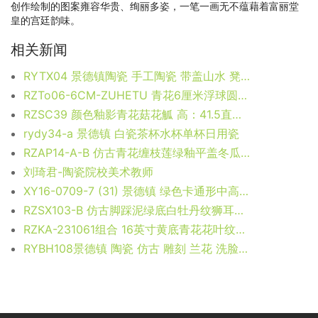
创作绘制的图案雍容华贵、绚丽多姿，一笔一画无不蕴藉着富丽堂
皇的宫廷韵味。
相关新闻
RYTX04 景德镇陶瓷 手工陶瓷 带盖山水 凳子 凉墩 墩子
RZTo06-6CM-ZUHETU 青花6厘米浮球圆球组合图 高：6直径：6口径：底径：重量：0.1KG
RZSC39 颜色釉影青花菇花觚 高：41.5直径：20.2口径：底径：14.2重量：3.45KG
rydy34-a 景德镇 白瓷茶杯水杯单杯日用瓷
RZAP14-A-B 仿古青花缠枝莲绿釉平盖冬瓜缸 米缸水缸酒缸油缸酵素缸茶叶罐储物罐
刘琦君-陶瓷院校美术教师
XY16-0709-7 (31) 景德镇 绿色卡通形中高温破坏仿古做旧古典中高温陶瓷凳简约美式厂家直销
RZSX103-B 仿古脚踩泥绿底白牡丹纹狮耳罐 高35.5直径35.5底径18重量5.7KG
RZKA-231061组合 16英寸黄底青花花叶纹冬瓜瓶大号 12英寸黄底青花花叶纹冬瓜瓶中号 8英寸黄底青花花叶纹冬瓜瓶小号 12英寸黄底青花花叶纹萝卜瓶 12英寸黄底青花花叶纹六角将军罐 10英寸黄底青花花叶纹圆罐 11英寸黄底青花花叶纹将军罐
RYBH108景德镇 陶瓷 仿古 雕刻 兰花 洗脸盆 家居工艺摆设