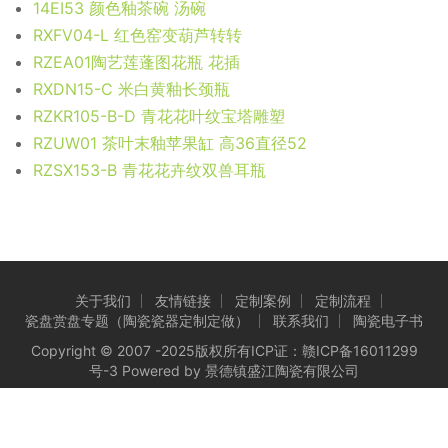
14EI53 颜色釉茶碗 汤碗
RXFV04-L 红色窑变葫芦转转
RZEA01陶艺莲蓬图花瓶 花插
RXDN15-C 米白黄釉长颈瓶
RZKR105-B-D 青花花叶纹宝塔雕塑
RZUW01 茶叶末釉苹果缸 高36直径52
RZSX153-B 青花花卉纹双兽耳瓶
关于我们
友情链接
定制案例
定制流程
瓷盘赏盘专题（陶瓷瓷器定制定做）
联系我们
陶瓷电子书
Copyright © 2007 -2025版权所有ICP证：
赣ICP备16011299
号-3
Powered by 景德镇盛江陶瓷有限公司