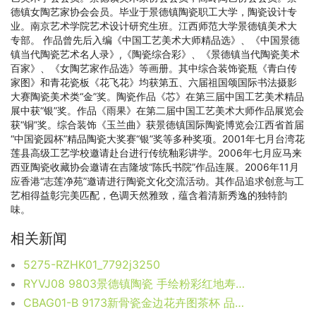
德镇女陶艺家协会会员。毕业于景德镇陶瓷职工大学，陶瓷设计专
业。南京艺术学院艺术设计研究生班。江西师范大学景德镇美术大
专部。 作品曾先后入编《中国工艺美术大师精品选》、《中国景德
镇当代陶瓷艺术名人录》,《陶瓷综合彩》、《景德镇当代陶瓷美术
百家》、《女陶艺家作品选》等画册。其中综合装饰瓷瓶《青白传
家图》和青花瓷板《花飞花》均获第五、六届祖国颂国际书法摄影
大赛陶瓷美术类“金”奖。陶瓷作品《芯》在第三届中国工艺美术精品
展中获“银”奖。作品《雨果》在第二届中国工艺美术大师作品展览会
获“铜”奖。综合装饰《玉兰曲》获景德镇国际陶瓷博览会江西省首届
“中国瓷园杯”精品陶瓷大奖赛“银”奖等多种奖项。2001年七月台湾花
莲县高级工艺学校邀请赴台进行传统釉彩讲学。2006年七月应马来
西亚陶瓷收藏协会邀请在吉隆坡“陈氏书院”作品连展。2006年11月
应香港“志莲净苑”邀请进行陶瓷文化交流活动。其作品追求创意与工
艺相得益彰完美匹配，色调天然雅致，蕴含着清新秀逸的独特韵
味。
相关新闻
5275-RZHK01_7792j3250
RYVJ08 9803景德镇陶瓷 手绘粉彩红地寿字牡丹图葫芦瓶 花瓶 家居工艺装饰摆件 规格尺寸：口径 1.6厘米 肚径 15 厘米 高 29.3 厘米
CBAG01-B 9173新骨瓷金边花卉图茶杯 品茗杯 咖啡杯 尺寸：口径 8.2厘米 高 10.6厘米 容量 350毫升