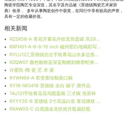
陶瓷学院陶艺专业深造，其名字及作品被《景德镇陶瓷艺术家辞
典》收录． 多年从事陶瓷创作中获奖，在同行中享有较高的声誉，
具有一定的收藏价值。
相关新闻
RZSX58-A 青花开窗花卉纹直筒盖罐 高28直径21口径底径重量5.15KG
RXFH01-A-6-8-10 inch 磁州窑白地褐彩写意龙纹盘6英寸8英寸10英寸组合
RYLU127_景德镇仿古手绘青花山水多边形缸 花盆 瓜形陶瓷水缸庭院园林装饰花盆
RZQW07 颜色釉祭蓝深蓝釉雕刻雕塑蛇身佛头佛像 高：22直径：8口径：底径：重量：0.4KG
许爱民-陶 瓷 艺 术 家
RYWN64-A 窑变黄绿釉葵口碗
XY16-IW3416 景德镇 全白 罐子 摆件品
14u131手绘青花花鸟图盖碗 三才碗 泡茶杯
RYYY35-B 景德镇 5寸高温白瓷 青花缠枝 串枝莲 高脚碗 米饭碗
RXAW03-C 白底描金龙纹抱月瓶扁肚瓶