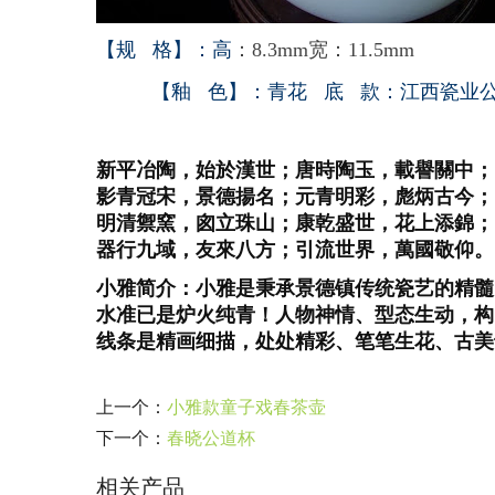
【规 格】：高
：8.3mm宽：11.5mm
【釉 色】：青花
底 款：江西瓷业
新平冶陶，始於漢世；唐時陶玉，載譽關中；
影青冠宋，景德揚名；元青明彩，彪炳古今；
明清禦窯，囪立珠山；康乾盛世，花上添錦；
器行九域，友來八方；引流世界，萬國敬仰。
小雅简介：小雅是秉承景德镇传统瓷艺的精髓
水准已是炉火纯青！人物神情、型态生动，构
线条是精画细描，处处精彩、笔笔生花、古美
上一个：
小雅款童子戏春茶壶
下一个：
春晓公道杯
相关产品