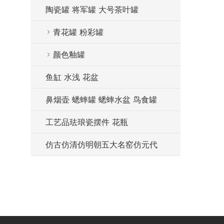
陶瓷罐 将军罐 大号茶叶罐
青花罐 粉彩罐
颜色釉罐
鱼缸 水浅 花盆
鼻烟壶 蟋蟀罐 蟋蟀水盆 鸟食罐
工艺品珐琅瓷摆件 花瓶
仿古仿清仿明朝五大名窑仿元代