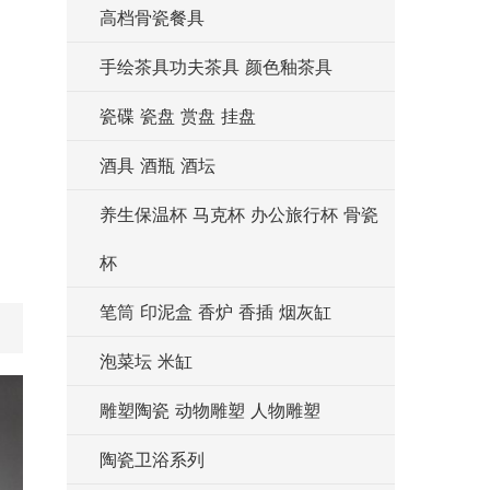
高档骨瓷餐具
手绘茶具功夫茶具 颜色釉茶具
瓷碟 瓷盘 赏盘 挂盘
酒具 酒瓶 酒坛
养生保温杯 马克杯 办公旅行杯 骨瓷
杯
笔筒 印泥盒 香炉 香插 烟灰缸
泡菜坛 米缸
雕塑陶瓷 动物雕塑 人物雕塑
陶瓷卫浴系列