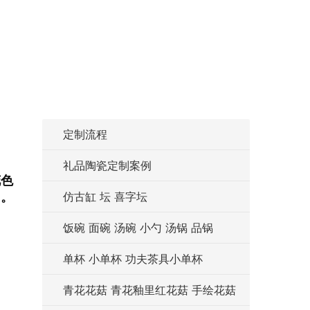
定制流程
礼品陶瓷定制案例
花色
仿古缸 坛 喜字坛
明。
饭碗 面碗 汤碗 小勺 汤锅 品锅
单杯 小单杯 功夫茶具小单杯
青花花菇 青花釉里红花菇 手绘花菇