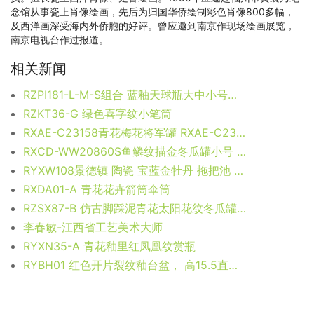
念馆从事瓷上肖像绘画，先后为归国华侨绘制彩色肖像800多幅，
及西洋画深受海内外侨胞的好评。曾应邀到南京作现场绘画展览，
南京电视台作过报道。
相关新闻
RZPI181-L-M-S组合 蓝釉天球瓶大中小号组合
RZKT36-G 绿色喜字纹小笔筒
RXAE-C23158青花梅花将军罐 RXAE-C23159青花梅花西瓜罐 RXAE-C23160青花梅花盖罐 RXAE-C23161青花梅花四方花口花瓶
RXCD-WW20860S鱼鳞纹描金冬瓜罐小号 RXCD-WW20860M鱼鳞纹描金冬瓜罐中号 RXCD-WW20860L鱼鳞纹描金冬瓜罐大号 RXCD-WW20861L鱼鳞纹描金平顶罐大号
RYXW108景德镇 陶瓷 宝蓝金牡丹 拖把池 家居工艺摆设
RXDA01-A 青花花卉箭筒伞筒
RZSX87-B 仿古脚踩泥青花太阳花纹冬瓜罐 高30直径26底径12.5重量3.8KG
李春敏-江西省工艺美术大师
RYXN35-A 青花釉里红凤凰纹赏瓶
RYBH01 红色开片裂纹釉台盆， 高15.5直径41口径底径重量8.45KG