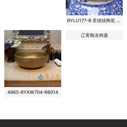
RYLU177-B 景德镇陶瓷 手绘陶瓷冰梅牡丹将军罐
辽黄釉龙柄盏
4965-RYXW704-R8014