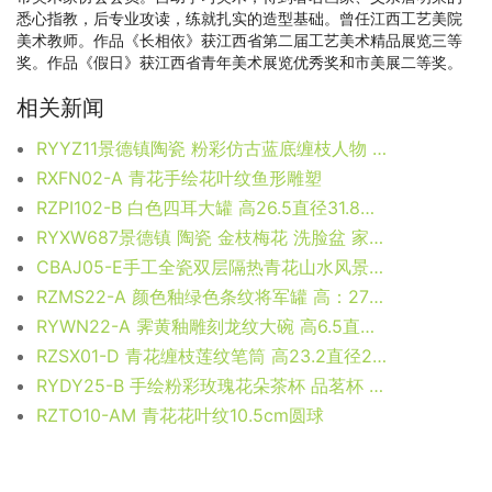
悉心指教，后专业攻读，练就扎实的造型基础。曾任江西工艺美院
美术教师。作品《长相依》获江西省第二届工艺美术精品展览三等
奖。作品《假日》获江西省青年美术展览优秀奖和市美展二等奖。
相关新闻
RYYZ11景德镇陶瓷 粉彩仿古蓝底缠枝人物 瓷桌凳套组 一桌四凳子
RXFN02-A 青花手绘花叶纹鱼形雕塑
RZPI102-B 白色四耳大罐 高26.5直径31.8底径21.4重量6KG
RYXW687景德镇 陶瓷 金枝梅花 洗脸盆 家居工艺摆设
CBAJ05-E手工全瓷双层隔热青花山水风景画保温杯 旅行杯 养生杯
RZMS22-A 颜色釉绿色条纹将军罐 高：27直径：14.5口径：底径：9.5重量：1.1KG
RYWN22-A 霁黄釉雕刻龙纹大碗 高6.5直径22.4底径13.3重量0.7KG
RZSX01-D 青花缠枝莲纹笔筒 高23.2直径22口径17重量4.05KG
RYDY25-B 手绘粉彩玫瑰花朵茶杯 品茗杯 咖啡杯
RZTO10-AM 青花花叶纹10.5cm圆球