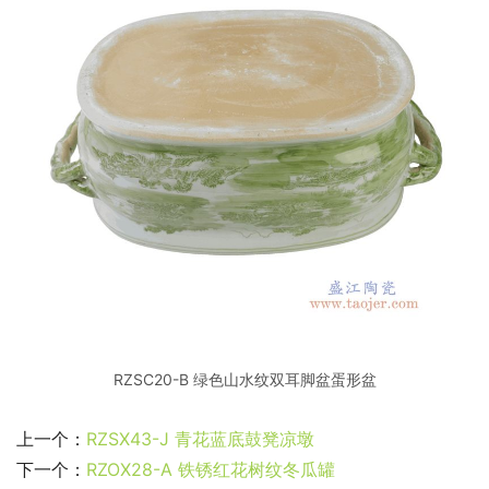
RZSC20-B 绿色山水纹双耳脚盆蛋形盆
上一个：
RZSX43-J 青花蓝底鼓凳凉墩
下一个：
RZOX28-A 铁锈红花树纹冬瓜罐