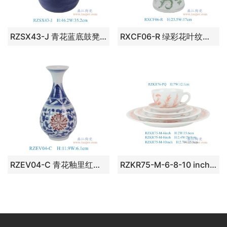
RZSX43-J 青花蓝底鼓凳凉墩
RXCF06-R 绿彩花叶纹莲子瓶
RZEV04-C 青花釉里红缠枝莲小玉壶春瓶
RZKR75-M-6-8-10 inch 6、8、10英寸釉里红花鸟卷叶纹圆盘