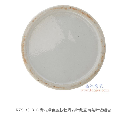
RZSI33-B-C 青花绿色缠枝牡丹花叶纹直筒茶叶罐组合