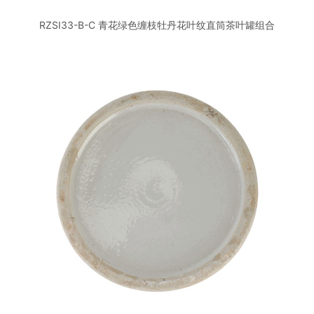
RZSI33-B-C 青花绿色缠枝牡丹花叶纹直筒茶叶罐组合