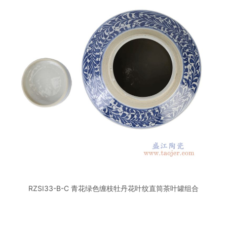
RZSI33-B-C 青花绿色缠枝牡丹花叶纹直筒茶叶罐组合