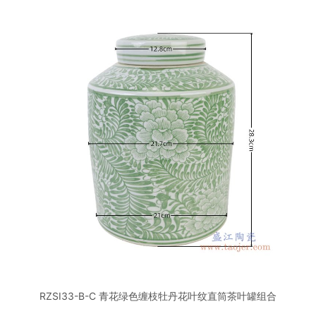
RZSI33-B-C 青花绿色缠枝牡丹花叶纹直筒茶叶罐组合