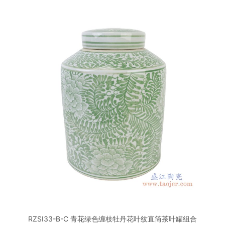
RZSI33-B-C 青花绿色缠枝牡丹花叶纹直筒茶叶罐组合