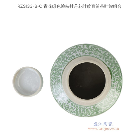
RZSI33-B-C 青花绿色缠枝牡丹花叶纹直筒茶叶罐组合