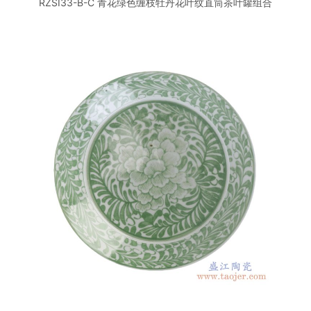
RZSI33-B-C 青花绿色缠枝牡丹花叶纹直筒茶叶罐组合