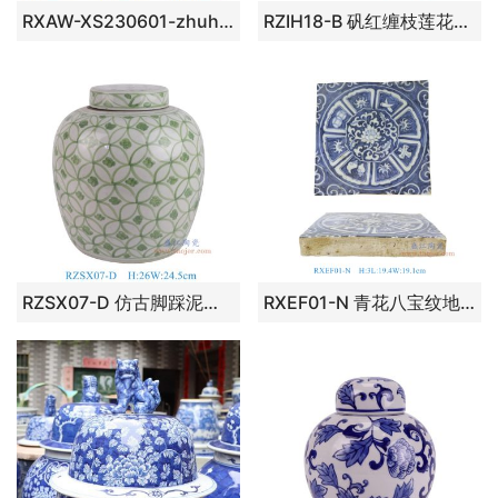
RXAW-XS230601-zhuhe 白底彩绘茄子花果纹将军罐 白底彩绘茄子花果纹直筒茶叶罐 白底彩绘茄子花果纹花瓶 白底彩绘茄子花果纹抽纸筒罐子
RZIH18-B 矾红缠枝莲花卉纹直筒盖罐一对； 高：27直径：14口径：12.3底径：9.2重量：1.45KG
RZSX07-D 仿古脚踩泥绿色铜钱纹明罐 高26直径24.5底径19重量3.5KG
RXEF01-N 青花八宝纹地砖瓷板