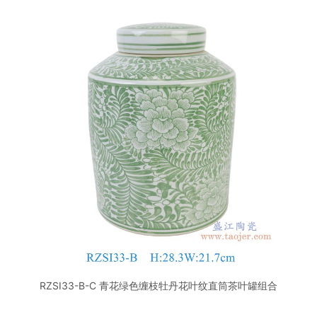
RZSI33-B-C 青花绿色缠枝牡丹花叶纹直筒茶叶罐组合