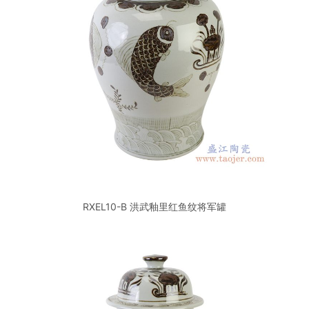
RXEL10-B 洪武釉里红鱼纹将军罐