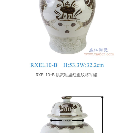
RXEL10-B 洪武釉里红鱼纹将军罐