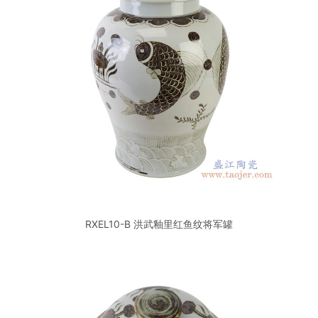
RXEL10-B 洪武釉里红鱼纹将军罐