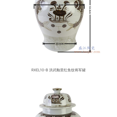
RXEL10-B 洪武釉里红鱼纹将军罐