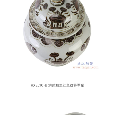
RXEL10-B 洪武釉里红鱼纹将军罐