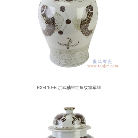
RXEL10-B 洪武釉里红鱼纹将军罐