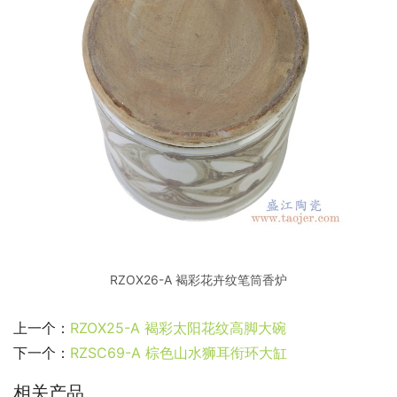
RZOX26-A 褐彩花卉纹笔筒香炉
上一个：
RZOX25-A 褐彩太阳花纹高脚大碗
下一个：
RZSC69-A 棕色山水狮耳衔环大缸
相关产品