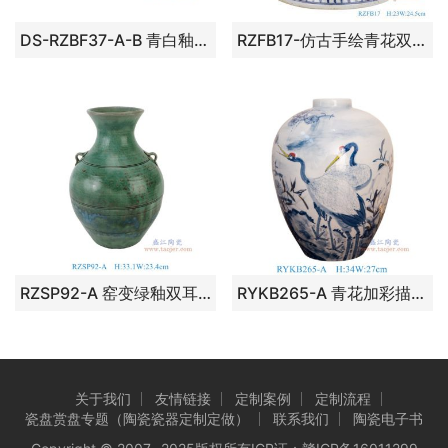
DS-RZBF37-A-B 青白釉芭蕉叶花瓶灯具组合图
RZFB17-仿古手绘青花双耳狮头麒麟纹直筒小缸
RZSP92-A 窑变绿釉双耳罐
RYKB265-A 青花加彩描金松鹤纹冬瓜瓶
关于我们
友情链接
定制案例
定制流程
瓷盘赏盘专题（陶瓷瓷器定制定做）
联系我们
陶瓷电子书