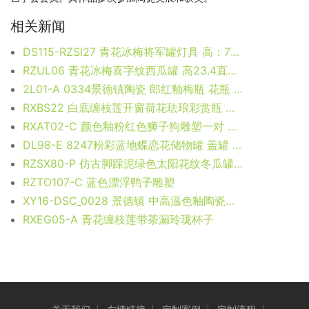
相关新闻
DS115-RZSI27 青花冰梅将军罐灯具 高：75直径：40.5口径：底径：重量：4.8KG
RZUL06 青花冰梅喜字纹西瓜罐 高23.4直径21.8口径15底径11.9重量2.45KG
2L01-A 0334景德镇陶瓷 郎红釉梅瓶 花瓶 花插 工艺摆件 尺寸：口径 4.8厘米 肚径 9.2厘米 高 15.8厘米
RXBS22 白底缠枝莲开窗荷花珐琅彩赏瓶 高25.3直径13.8底径7.8重量0.55KG
RXAT02-C 颜色釉粉红色狮子狗雕塑一对 高19直径25底径20.8重量5.2KG
DL98-E 8247粉彩蓝地蝶恋花储物罐 盖罐 泡菜罐
RZSX80-P 仿古脚踩泥绿色太阳花纹冬瓜罐 高46直径34口径12底径23.6重量12.25KG
RZTO107-C 蓝色漂浮鸭子雕塑
XY16-DSC_0028 景德镇 中高温色釉陶瓷花瓶厂家直销淘宝盛江陶瓷
RXEG05-A 青花缠枝莲带茶漏玲珑杯子