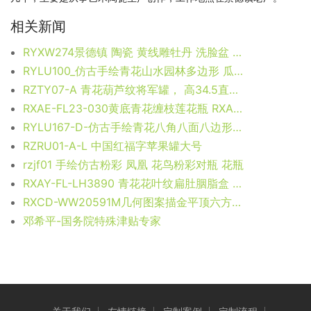
相关新闻
RYXW274景德镇 陶瓷 黄线雕牡丹 洗脸盆 家居工艺摆设
RYLU100_仿古手绘青花山水园林多边形 瓜菱罐 花瓶 传统装饰摆设 家居装饰 景德镇
RZTY07-A 青花葫芦纹将军罐， 高34.5直径22.3口径底径13.7重量4.15KG
RXAE-FL23-030黄底青花缠枝莲花瓶 RXAE-FL23-031黄底青花牡丹纹平顶罐 RXAE-FL23-032黄底青花牡丹纹大肚罐 RXAE-FL23-033黄底青花缠枝花纹将军罐
RYLU167-D-仿古手绘青花八角八面八边形缠枝牡丹纹花盆
RZRU01-A-L 中国红福字苹果罐大号
rzjf01 手绘仿古粉彩 凤凰 花鸟粉彩对瓶 花瓶
RXAY-FL-LH3890 青花花叶纹扁肚胭脂盒 高7直径18.2底径12.5重量0.9KG
RXCD-WW20591M几何图案描金平顶六方罐中号 RXCD-WW20592几何图案描金平顶储物罐 RXCD-WW20593M几何图案描金花瓶大号 RXCD-WW20593L几何图案描金花瓶中号
邓希平-国务院特殊津贴专家