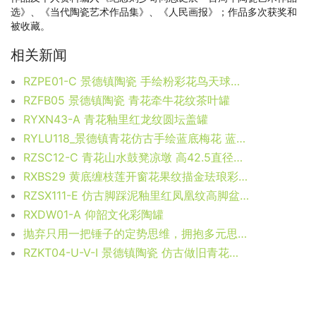
选》、《当代陶瓷艺术作品集》、《人民画报》；作品多次获奖和
被收藏。
相关新闻
RZPE01-C 景德镇陶瓷 手绘粉彩花鸟天球瓶 黄底黄地喜上眉梢喜鹊梅花
RZFB05 景德镇陶瓷 青花牵牛花纹茶叶罐
RYXN43-A 青花釉里红龙纹圆坛盖罐
RYLU118_景德镇青花仿古手绘蓝底梅花 蓝地冰梅棒槌瓶 传统器形电视柜玄关装饰摆件
RZSC12-C 青花山水鼓凳凉墩 高42.5直径32口径9.2底径25.5重量10KG
RXBS29 黄底缠枝莲开窗花果纹描金珐琅彩天球瓶 高22.5直径14底径7重量0.65KG
RZSX111-E 仿古脚踩泥釉里红凤凰纹高脚盆 高33.3直径40底径18.7重量8.6KG
RXDW01-A 仰韶文化彩陶罐
抛弃只用一把锤子的定势思维，拥抱多元思维模型
RZKT04-U-V-I 景德镇陶瓷 仿古做旧青花缠枝莲茶叶罐