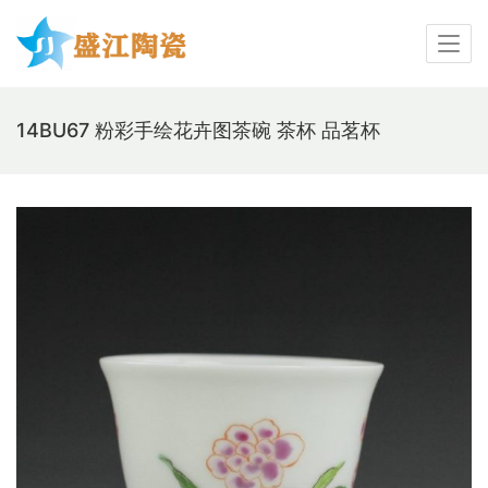
14BU67 粉彩手绘花卉图茶碗 茶杯 品茗杯