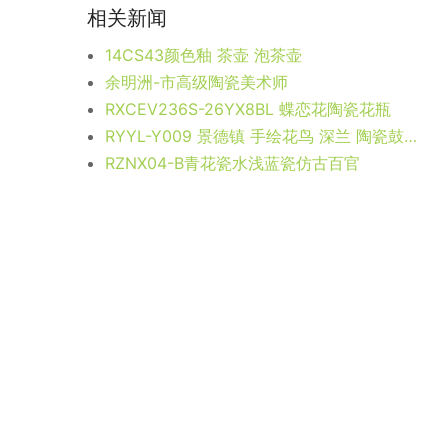
相关新闻
14CS43颜色釉 茶壶 泡茶壶
余明洲-市高级陶瓷美术师
RXCEV236S-26YX8BL 蝶恋花陶瓷花瓶
RYYL-Y009 景德镇 手绘花鸟 深兰 陶瓷鼓凳换鞋凳花架家居工艺绣墩装饰摆件
RZNX04-B青花瓷水浅蓝瓷仿古百官