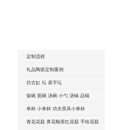
定制流程
礼品陶瓷定制案例
仿古缸 坛 喜字坛
饭碗 面碗 汤碗 小勺 汤锅 品锅
单杯 小单杯 功夫茶具小单杯
青花花菇 青花釉里红花菇 手绘花菇