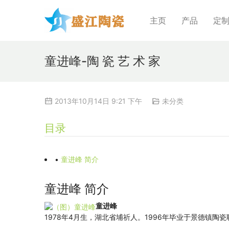
主页
产品
定
童进峰-陶 瓷 艺 术 家
2013年10月14日 9:21 下午
未分类
目录
•
童进峰 简介
童进峰 简介
童进峰
1978年4月生，湖北省埔祈人。1996年毕业于景德镇陶