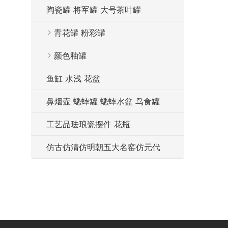
陶瓷罐 将军罐 大号茶叶罐
青花罐 粉彩罐
颜色釉罐
鱼缸 水浅 花盆
鼻烟壶 蟋蟀罐 蟋蟀水盆 鸟食罐
工艺品珐琅瓷摆件 花瓶
仿古仿清仿明朝五大名窑仿元代