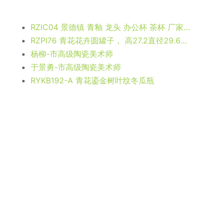
RZIC04 景德镇 青釉 龙头 办公杯 茶杯 厂家直销
RZPI76 青花花卉圆罐子， 高27.2直径29.6口径底径12.6重量4.9KG
杨柳-市高级陶瓷美术师
于景勇-市高级陶瓷美术师
RYKB192-A 青花鎏金树叶纹冬瓜瓶