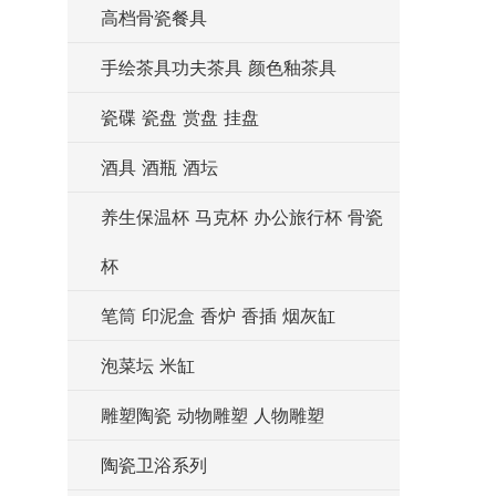
高档骨瓷餐具
手绘茶具功夫茶具 颜色釉茶具
瓷碟 瓷盘 赏盘 挂盘
酒具 酒瓶 酒坛
养生保温杯 马克杯 办公旅行杯 骨瓷
杯
笔筒 印泥盒 香炉 香插 烟灰缸
泡菜坛 米缸
雕塑陶瓷 动物雕塑 人物雕塑
陶瓷卫浴系列