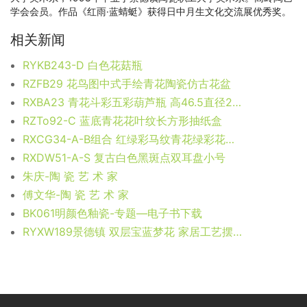
学会会员。作品《红雨·蓝蜻蜓》获得日中月生文化交流展优秀奖。
相关新闻
RYKB243-D 白色花菇瓶
RZFB29 花鸟图中式手绘青花陶瓷仿古花盆
RXBA23 青花斗彩五彩葫芦瓶 高46.5直径27.5底径14重量5.75KG
RZTo92-C 蓝底青花花叶纹长方形抽纸盒
RXCG34-A-B组合 红绿彩马纹青花绿彩花鸟锦鸡纹双耳瓶组合
RXDW51-A-S 复古白色黑斑点双耳盘小号
朱庆-陶 瓷 艺 术 家
傅文华-陶 瓷 艺 术 家
BK061明颜色釉瓷-专题—电子书下载
RYXW189景德镇 双层宝蓝梦花 家居工艺摆设