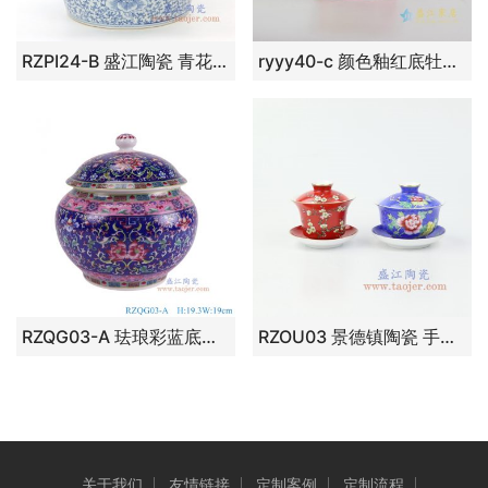
RZPI24-B 盛江陶瓷 青花牡丹缠枝莲纹喜字茶叶罐
ryyy40-c 颜色釉红底牡丹水杯 带盖杯 茶杯 办公杯
RZQG03-A 珐琅彩蓝底缠枝莲将军罐 高19.3直径19底径11.3重量1.6KG
RZOU03 景德镇陶瓷 手绘粉彩扒花红地梅花纹三才盖碗 古玩古董古瓷器老货收藏
关于我们
友情链接
定制案例
定制流程