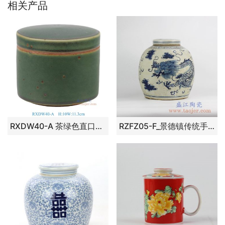
相关产品
RXDW40-A 茶绿色直口茶叶罐
RZFZ05-F_景德镇传统手绘青花龙纹陶瓷罐 茶叶罐 古典现代家居装饰摆件 陈设瓷