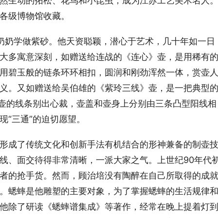
然生动的拓松、花鸟和小昆虫，成为江苏工艺美术名人
各级博物馆收藏。
奶奶学做紫砂。他天资聪颖，潜心于艺术，几十年如一日
大多寓意深刻，如赠送给连战的《连心》壶，是用稀有
用碧玉般的链条环环相扣，圆润和刚劲浑然一体，赏壶
义。又如赠送给吴伯雄的《紫玲三线》壶，是一把典型
把壶的线条别出心裁，壶盖和壶身上分别由三条凸型阳线相
现“三通”的迫切愿望。
形成了传统文化和创新手法有机结合的形神兼备的制壶
线、面交待得非常清晰，一派大家之气。上世纪90年代
者的抢手货。然而，顾治培没有陶醉在自己所取得的成
。蟋蟀是他雕塑的主要对象，为了掌握蟋蟀的生活规律
他除了研读《蟋蟀谱集成》等著作，经常在晚上提着灯