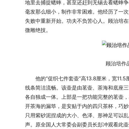
地里去捕捉蟋蟀，甚至还赶到无锡去看蟋蟀争
毫发那么细小，制作非常困难。他经历了一次
失败中重新开始。功夫不负苦心人。顾治培在
微雕绝技。
 顾治培作
　　他的“促织七件套壶”高13.8厘米，宽1
线条简洁流畅。该壶是由茗壶、茶海和底座三
各自独成一体。上部是一把功能完整的茗壶，其
开茶海的漏筚，是安贴于内的四只茶杯，巧妙
只用紫砂泥捏成的大小、色泽、形神足可以乱
声。原全国人大常委会副委员长彭冲观看此壶