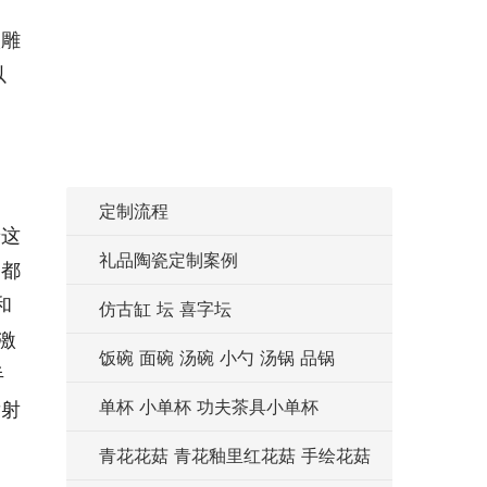
微雕
以
。
定制流程
着这
礼品陶瓷定制案例
，都
和
仿古缸 坛 喜字坛
激
饭碗 面碗 汤碗 小勺 汤锅 品锅
半
单杯 小单杯 功夫茶具小单杯
发射
青花花菇 青花釉里红花菇 手绘花菇