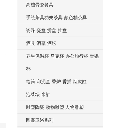
高档骨瓷餐具
手绘茶具功夫茶具 颜色釉茶具
瓷碟 瓷盘 赏盘 挂盘
酒具 酒瓶 酒坛
养生保温杯 马克杯 办公旅行杯 骨瓷
杯
笔筒 印泥盒 香炉 香插 烟灰缸
泡菜坛 米缸
雕塑陶瓷 动物雕塑 人物雕塑
陶瓷卫浴系列