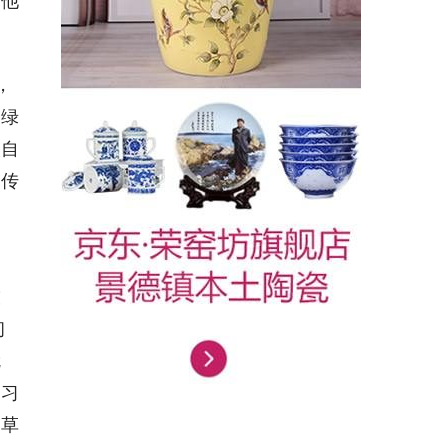
。他
，
的绿
人自
的传
技
初
就
和习
到草