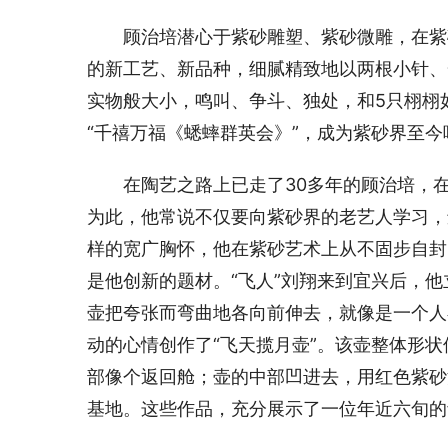
　　顾治培潜心于紫砂雕塑、紫砂微雕，在紫
的新工艺、新品种，细腻精致地以两根小针、
实物般大小，鸣叫、争斗、独处，和5只栩栩
“千禧万福《蟋蟀群英会》”，成为紫砂界至今
　　在陶艺之路上已走了30多年的顾治培，
为此，他常说不仅要向紫砂界的老艺人学习，
样的宽广胸怀，他在紫砂艺术上从不固步自封
是他创新的题材。“飞人”刘翔来到宜兴后，他
壶把夸张而弯曲地各向前伸去，就像是一个人
动的心情创作了“飞天揽月壶”。该壶整体形状
部像个返回舱；壶的中部凹进去，用红色紫砂
基地。这些作品，充分展示了一位年近六旬的