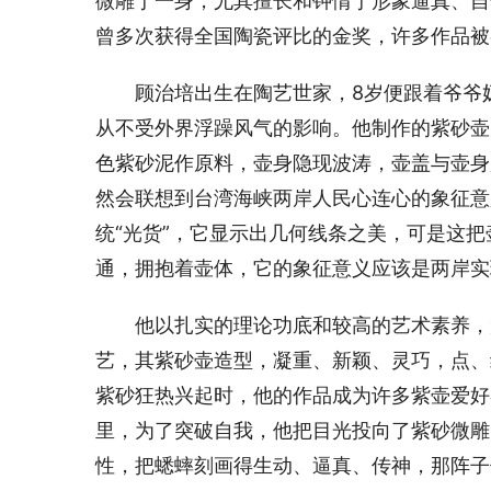
微雕于一身，尤其擅长和钟情于形象逼真、自
曾多次获得全国陶瓷评比的金奖，许多作品被
　　顾治培出生在陶艺世家，8岁便跟着爷爷
从不受外界浮躁风气的影响。他制作的紫砂壶
色紫砂泥作原料，壶身隐现波涛，壶盖与壶身
然会联想到台湾海峡两岸人民心连心的象征意
统“光货”，它显示出几何线条之美，可是这
通，拥抱着壶体，它的象征意义应该是两岸实
　　他以扎实的理论功底和较高的艺术素养，
艺，其紫砂壶造型，凝重、新颖、灵巧，点、
紫砂狂热兴起时，他的作品成为许多紫壶爱好
里，为了突破自我，他把目光投向了紫砂微雕
性，把蟋蟀刻画得生动、逼真、传神，那阵子