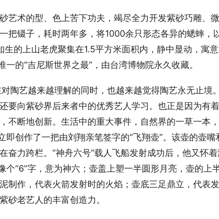
砂艺术的型、色上苦下功夫，竭尽全力开发紫砂巧雕、
一把镊子，耗时两年多，将1000余只形态各异的蟋蟀，
如生的上山老虎聚集在1.5平方米面积内，静中显动，寓意
唯一的“吉尼斯世界之最”，由台湾博物院永久收藏。
在对陶艺越来越理解的同时，也越来越觉得陶艺永无止境
还要向紫砂界后来者中的优秀艺人学习。也正是因为有
，不断地创新。生活中的重大事件，自然界的一草一本
立即创作了一把由刘翔亲笔签字的“飞翔壶”。该壶的壶嘴
在奋力跨栏。“神舟六号”载人飞船发射成功后，他又怀着
像个“6”字，意为神六；壶盖上塑一半圆形月亮，壶的上
泥制作，代表火箭发射时的火焰；壶底三足鼎立，代表
紫砂老艺人的丰富创造力。