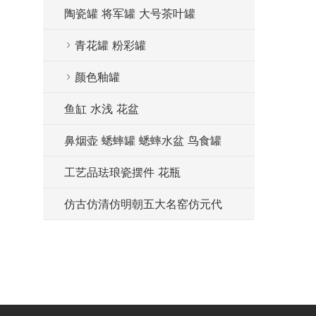
陶瓷罐 将军罐 大号茶叶罐
青花罐 粉彩罐
颜色釉罐
鱼缸 水浅 花盆
鼻烟壶 蟋蟀罐 蟋蟀水盆 鸟食罐
工艺品珐琅瓷摆件 花瓶
仿古仿清仿明朝五大名窑仿元代