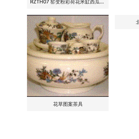
RZTH07 窑变粉彩荷花米缸西瓜缸， 高30.5直径28.5口径底径20.5重量7.25KG
花草图案茶具