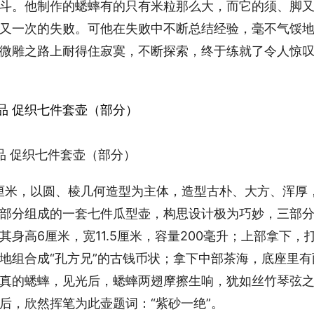
斗。他制作的蟋蟀有的只有米粒那么大，而它的须、脚
又一次的失败。可他在失败中不断总结经验，毫不气馁
微雕之路上耐得住寂寞，不断探索，终于练就了令人惊
品 促织七件套壶（部分）
1.5厘米，以圆、棱几何造型为主体，造型古朴、大方、浑厚
部分组成的一套七件瓜型壶，构思设计极为巧妙，三部
身高6厘米，宽11.5厘米，容量200毫升；上部拿下，
地组合成“孔方兄”的古钱币状；拿下中部茶海，底座里有
真的蟋蟀，见光后，蟋蟀两翅摩擦生响，犹如丝竹琴弦
后，欣然挥笔为此壶题词：“紫砂一绝”。