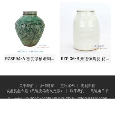
RZSP94-A 窑变绿釉雕刻缠枝鹿纹盖罐
RZPI06-B 景德镇陶瓷 仿古做旧高温小号茶叶罐
关于我们
友情链接
定制案例
定制流程
瓷盘赏盘专题（陶瓷瓷器定制定做）
联系我们
陶瓷电子书
Copyright © 2007 -2025版权所有ICP证：
赣ICP备16011299
号-3
Powered by 景德镇盛江陶瓷有限公司