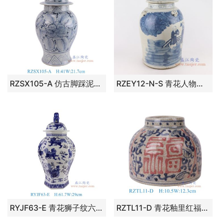
RZSX105-A 仿古脚踩泥青花花叶纹将军罐 高41直径21.7底径16.3重量4.25KG
RZEY12-N-S 青花人物将军罐; 高：45直径：25.5口径：底径：23重量：6.75KG
RYJF63-E 青花狮子纹六角狮头将军罐
RZTL11-D 青花釉里红福字大肚罐 高10.5直径12.3重量0.6KG