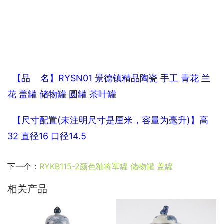
  【品    名】RYSN01 景德镇精品陶瓷 手工 青花 兰
花 盖罐 储物罐 圆罐 茶叶罐
  【尺寸配置(未注明尺寸是厘米，容量为毫升)】高
32 直径16 口径14.5
下一个：
RYKB115-2颜色釉将军罐 储物罐 盖罐
相关产品